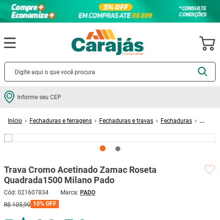
Termos mais buscados
Informe seu CEP
cerâmica
1
º
Fechaduras e ferragens
Fechaduras e travas
Fechaduras
porcelanato
2
º
Trava Cromo Acetinado Zamac Roseta Quadrada1500 Milano Pado
piso
3
º
revestimento
4
º
Trava Cromo Acetinado Zamac Roseta
porta
5
º
Quadrada1500 Milano Pado
vaso sanitário
6
º
Cód
:
021607834
PADO
tinta
7
º
10%
OFF
R$
105
,
90
cadeira
8
º