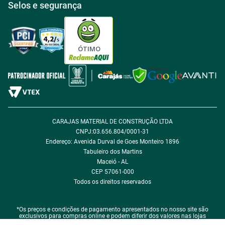
Selos e segurança
Política de Entrega
Tabloides
Política de Privacidade
Política de Cookie
ÓTIMO
Política de Desconto
Fale com encarregado de dados
CARAJAS MATERIAL DE CONSTRUÇÃO LTDA
CNPJ:03.656.804/0001-31
Endereço: Avenida Durval de Goes Monteiro 1896
Tabuleiro dos Martins
Maceió - AL
CEP 57061-000
Todos os direitos reservados
*Os preços e condições de pagamento apresentados no nosso site são
exclusivos para compras online e podem diferir dos valores nas lojas
físicas.