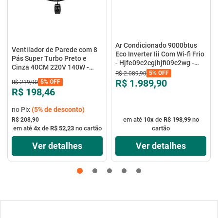
Ar Condicionado 9000btus
Ventilador de Parede com 8
Eco Inverter Iii Com Wi-fi Frio
Pás Super Turbo Preto e
- Hjfe09c2cg|hjfi09c2wg -
Cinza 40CM 220V 140W -
Elgin
5%
OFF
R$
2
.
089
,
90
VTX-40P-8P - Mondial
R$ 1.989,90
5%
OFF
R$
219
,
90
R$ 198,46
no Pix
(
5%
de desconto)
em até
10
x
de
R$ 198,99
no
R$ 208,90
em até
4
x
de
R$ 52,23
no cartão
cartão
Ver detalhes
Ver detalhes