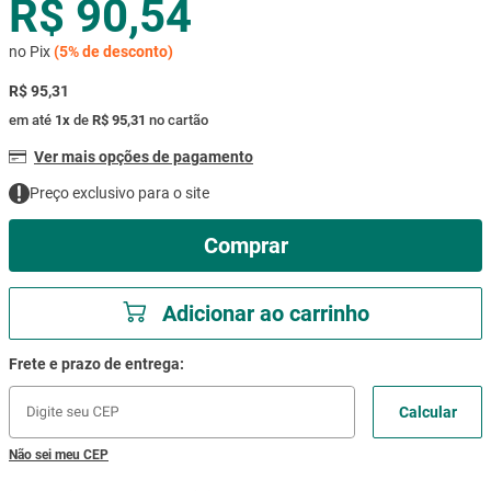
R$ 90,54
mesa
9
º
no Pix
(
5%
de desconto)
ar condicionado
10
º
R$ 95,31
em até
1
x
de
R$ 95,31
no cartão
Ver mais opções de pagamento
Preço exclusivo para o site
Comprar
Adicionar ao carrinho
Não sei meu CEP