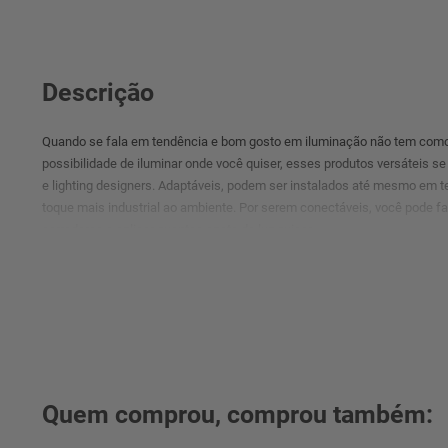
Descrição
Quando se fala em tendência e bom gosto em iluminação não tem como n
possibilidade de iluminar onde você quiser, esses produtos versáteis se
e lighting designers. Adaptáveis, podem ser instalados até mesmo em t
toque mais industrial ao ambiente. Por serem conectáveis, você pode f
corredores e aplicar quantos spots de luz quiser.
Quem comprou, comprou também: