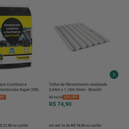
ara Cozinhas e
Telha de fibrocimento ondulada
imentocola Super 20KG
2,44m x 1,10m 5mm - Brasilit
.0020PL - Quartzolit
FF
23%
OFF
R$
96
,
90
R$ 74,90
$ 21,90
no cartão
em até
1
x
de
R$ 74,90
no cartão