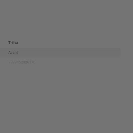
Trilho
Avant
7899452026170
251715870
Preto
NãoAplicável