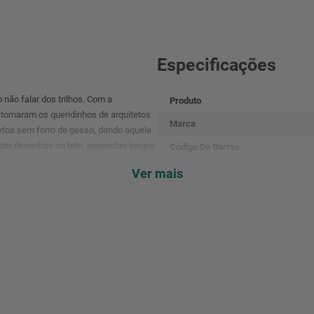
Especificações
ão falar dos trilhos. Com a
Produto
 tornaram os queridinhos de arquitetos
Marca
etos sem forro de gesso, dando aquele
azer desenhos no teto, preencher longos
Código De Barras
Referência
Ver mais
Cor
Tensão