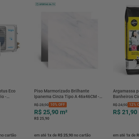
btus Eco
Piso Marmorizado Brilhante
Argamassa p
io -
Ipanema Cinza Tipo A 46x46CM -
Banheiros C
- Elgin
01.012771 - Cerbras
- 0118.00001
10%
OFF
12%
O
R$
28
,
90
R$
24
,
90
R$ 25,90
m²
R$ 21,90
R$ 25,90
no cartão
em até
1
x
de
R$ 25,90
no cartão
em até
1
x
de
R