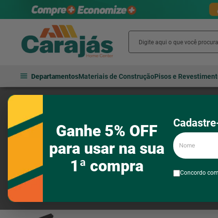
Departamentos
Materiais de Construção
Pisos e Revestimen
Iluminação
Interna e externa
Spots
Trilho Eletrificado em 
Cadastre-
Ganhe 5% OFF
Nome
para usar na sua
1ª compra
Concordo co