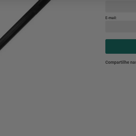
mesa
9
º
ar 
10
º
condicionado