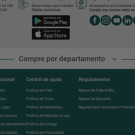
8h às 18h
Baixe nosso app e receba
Acompanhe as novidades d
17h30
Ofertas exclusivas
Carajás nas nossas redes soc
h
Compre por departamento
tucional
Central de ajuda
Regulamentos
Nós
Política de Frete
Regras de Frete Grátis
ndas
Política de Troca
Regras de Desconto
 Lojas
Política de Reembolso
Regulamento Aniversário Premiad
he conosco
Política de Retirada na loja
l de atendimento
Política de Entrega
de Salarial
Política de Privacidade