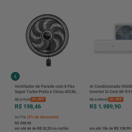
Ventilador de Parede com 8 Pás
Ar Condicionado 9000
Super Turbo Preto e Cinza 40CM
Inverter Iii Com Wi-fi Fr
220V 140W - VTX-40P-8P - Mondial
Hjfe09c2cg|hjfi09c2wg 
5%
OFF
5%
OFF
R$
219
,
90
R$
2
.
089
,
90
R$ 198,46
R$ 1.989,90
no Pix
(
5%
de desconto)
R$ 208,90
em até
4
x
de
R$ 52,23
no cartão
em até
10
x
de
R$ 198,99