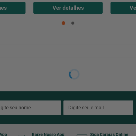
hes
Ver detalhes
Ve
sApp
Baixe Nosso App!
Siga Carajás Online