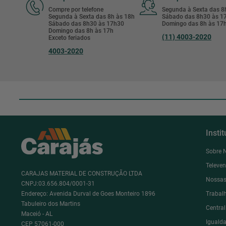
Compre por telefone
Segunda à Sexta das 
Segunda à Sexta das 8h às 18h
Sábado das 8h30 às 
Sábado das 8h30 às 17h30
Domingo das 8h às 17
Domingo das 8h às 17h
(11) 4003-2020
Exceto feriados
4003-2020
Insti
Sobre 
Televe
CARAJAS MATERIAL DE CONSTRUÇÃO LTDA
Nossas
CNPJ:03.656.804/0001-31
Endereço: Avenida Durval de Goes Monteiro 1896
Trabal
Tabuleiro dos Martins
Centra
Maceió - AL
Igualda
CEP 57061-000