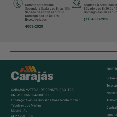
Compre por telefone
Segunda à Sexta das 
Segunda à Sexta das 8h às 18h
Sábado das 8h30 às 
Sábado das 8h30 às 17h30
Domingo das 8h às 17
Domingo das 8h às 17h
(11) 4003-2020
Exceto feriados
4003-2020
Insti
Sobre 
Televe
CARAJAS MATERIAL DE CONSTRUÇÃO LTDA
Nossas
CNPJ:03.656.804/0001-31
Endereço: Avenida Durval de Goes Monteiro 1896
Trabal
Tabuleiro dos Martins
Centra
Maceió - AL
Igualda
CEP 57061-000