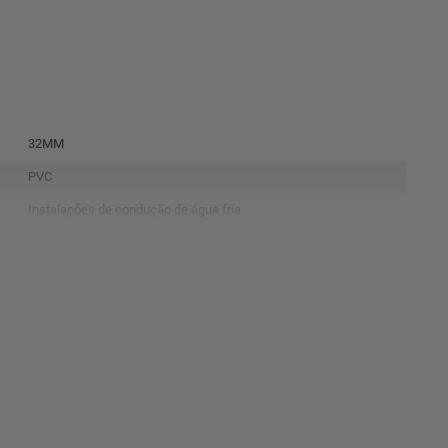
32MM
PVC
Instalações de condução de água fria
Tb Soldável
Marrom
1.7950
AMANCO
10459
7891960260039