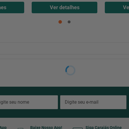
hes
Ver detalhes
Ve
sApp
Baixe Nosso App!
Siga Carajás Online