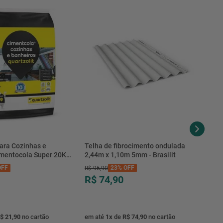
ara Cozinhas e
Telha de fibrocimento ondulada
imentocola Super 20KG
2,44m x 1,10m 5mm - Brasilit
.0020PL - Quartzolit
FF
23%
OFF
R$
96
,
90
R$ 74,90
$ 21,90
no cartão
em até
1
x
de
R$ 74,90
no cartão