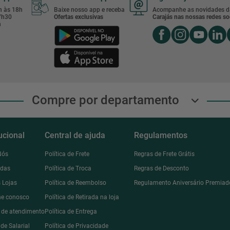
8h às 18h
Baixe nosso app e receba
Acompanhe as novidades d
17h30
Ofertas exclusivas
Carajás nas nossas redes soc
h
Compre por departamento
tucional
Central de ajuda
Regulamentos
Nós
Política de Frete
Regras de Frete Grátis
ndas
Política de Troca
Regras de Desconto
 Lojas
Política de Reembolso
Regulamento Aniversário Premiad
he conosco
Política de Retirada na loja
l de atendimento
Política de Entrega
de Salarial
Política de Privacidade