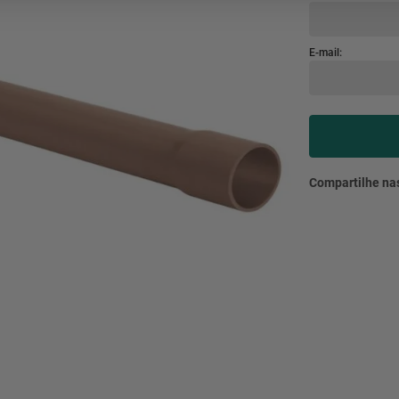
mesa
9
º
ar 
10
º
condicionado