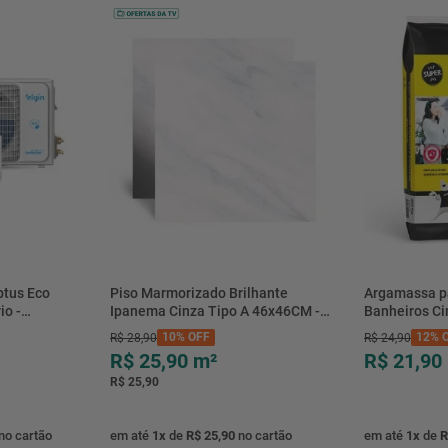
btus Eco
Piso Marmorizado Brilhante
Argamassa p
io -
Ipanema Cinza Tipo A 46x46CM -
Banheiros C
- Elgin
01.012771 - Cerbras
- 0118.00001
10%
OFF
12%
O
R$
28
,
90
R$
24
,
90
R$ 25,90
m²
R$ 21,90
R$ 25,90
no cartão
em até
1
x
de
R$ 25,90
no cartão
em até
1
x
de
R