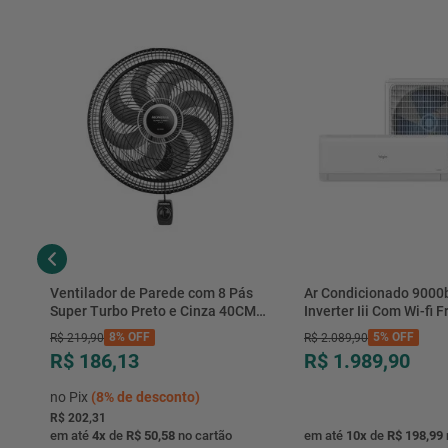
Ventilador de Parede com 8 Pás
Ar Condicionado 9000
Super Turbo Preto e Cinza 40CM
Inverter Iii Com Wi-fi Fr
220V 140W - VTX-40P-8P - Mondial
Hjfe09c2cg|hjfi09c2wg 
8%
OFF
5%
OFF
R$
219
,
90
R$
2
.
089
,
90
R$ 186,13
R$ 1.989,90
no Pix
(
8%
de desconto)
R$ 202,31
em até
4
x
de
R$ 50,58
no cartão
em até
10
x
de
R$ 198,99