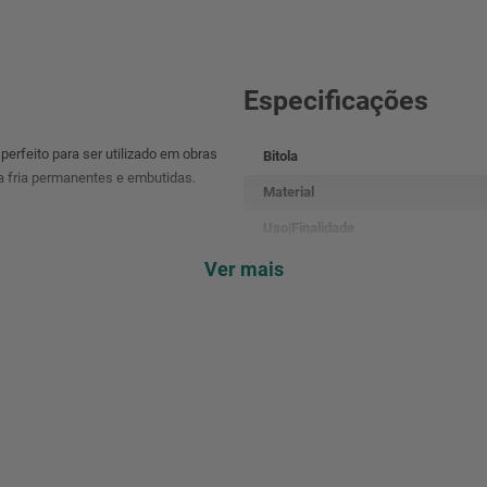
Especificações
erfeito para ser utilizado em obras
Bitola
ua fria permanentes e embutidas.
Material
Uso|Finalidade
Família
Ver mais
Cor
Peso
Nome do Fabricante
Cód. Fabricante
Código EAN