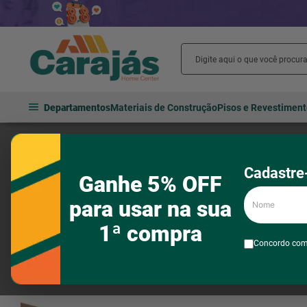
Departamentos
Materiais de Construção
Pisos e Revestimen
Hidráulica
Tubos e conexões
Tubos e conexões para água fria
Cadastre-
Ganhe 5% OFF
Nome
para usar na sua
1ª compra
Concordo co