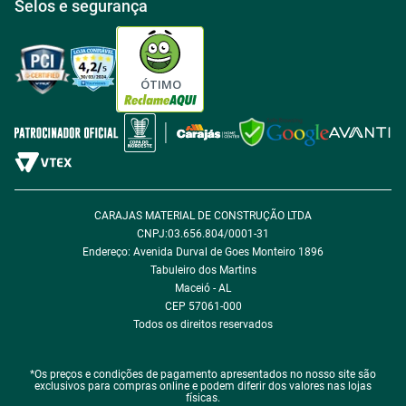
Selos e segurança
Política de Entrega
Tabloides
Política de Privacidade
Política de Cookie
ÓTIMO
Política de Desconto
Fale com encarregado de dados
CARAJAS MATERIAL DE CONSTRUÇÃO LTDA
CNPJ:03.656.804/0001-31
Endereço: Avenida Durval de Goes Monteiro 1896
Tabuleiro dos Martins
Maceió - AL
CEP 57061-000
Todos os direitos reservados
*Os preços e condições de pagamento apresentados no nosso site são
exclusivos para compras online e podem diferir dos valores nas lojas
físicas.