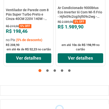
Ar Condicionado 9000btus
Ventilador de Parede com 8
Eco Inverter Iii Com Wi-fi Frio
Pás Super Turbo Preto e
- Hjfe09c2cg|hjfi09c2wg -
Cinza 40CM 220V 140W -
Elgin
5%
OFF
R$
2
.
089
,
90
VTX-40P-8P - Mondial
R$ 1.989,90
5%
OFF
R$
219
,
90
R$ 198,46
no Pix
(
5%
de desconto)
em até
10
x
de
R$ 198,99
no
R$ 208,90
em até
4
x
de
R$ 52,23
no cartão
cartão
Ver detalhes
Ver detalhes