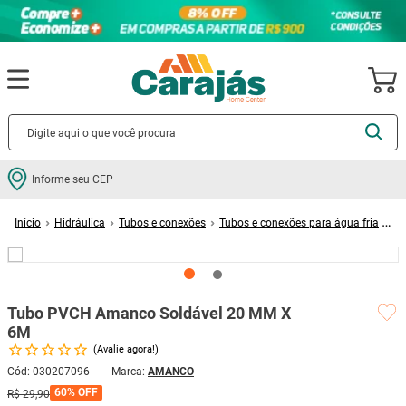
Termos mais buscados
Informe seu CEP
cerâmica
1
º
Hidráulica
Tubos e conexões
Tubos e conexões para água fria
porcelanato
2
º
Tubo PVCH Amanco Soldável 20 MM X 6M
piso
3
º
revestimento
4
º
Tubo PVCH Amanco Soldável 20 MM X
porta
5
º
6M
vaso sanitário
6
º
Avalie agora!
tinta
7
º
Cód
:
030207096
AMANCO
60%
OFF
R$
29
,
90
cadeira
8
º