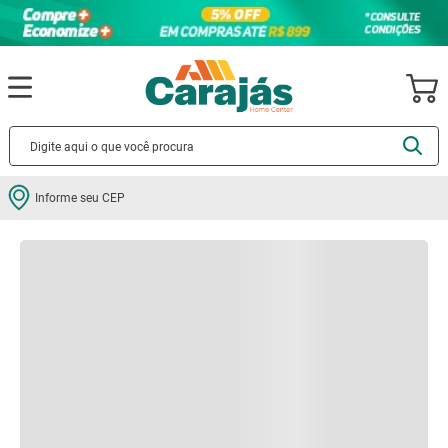
Descrição
Especificações
Informe seu CEP
Quem comprou, comprou também: