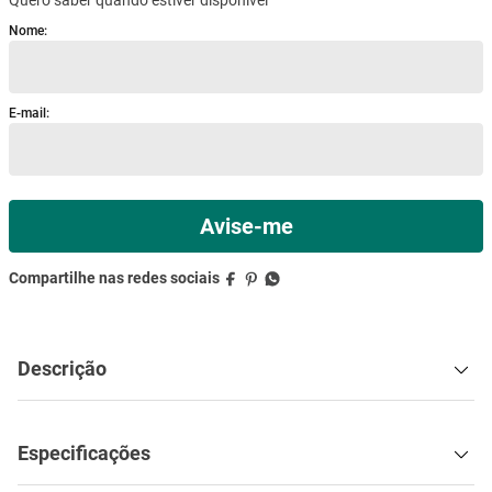
mesa
9
º
ar condicionado
10
º
Descrição
Especificações