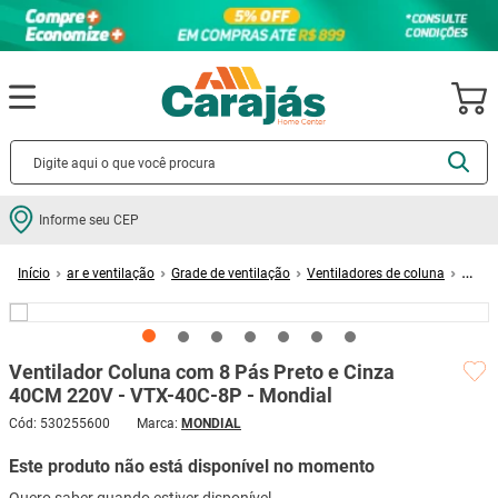
Termos mais buscados
Informe seu CEP
cerâmica
1
º
ar e ventilação
Grade de ventilação
Ventiladores de coluna
porcelanato
2
º
Ventilador Coluna com 8 Pás Preto e Cinza 40CM 220V - VTX-40C-8P -
Mondial
piso
3
º
revestimento
4
º
Ventilador Coluna com 8 Pás Preto e Cinza
porta
5
º
40CM 220V - VTX-40C-8P - Mondial
vaso sanitário
6
º
Cód
:
530255600
MONDIAL
tinta
7
º
Este produto não está disponível no momento
cadeira
8
º
Quero saber quando estiver disponível