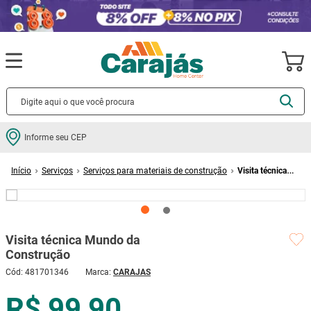
Termos mais buscados
Informe seu CEP
cerâmica
1
º
Serviços
Serviços para materiais de construção
Visita técnica
porcelanato
2
º
Mundo da Construção
piso
3
º
revestimento
4
º
Visita técnica Mundo da
porta
5
º
Construção
vaso sanitário
6
º
Cód
:
481701346
CARAJAS
tinta
7
º
R$ 99,90
cadeira
8
º