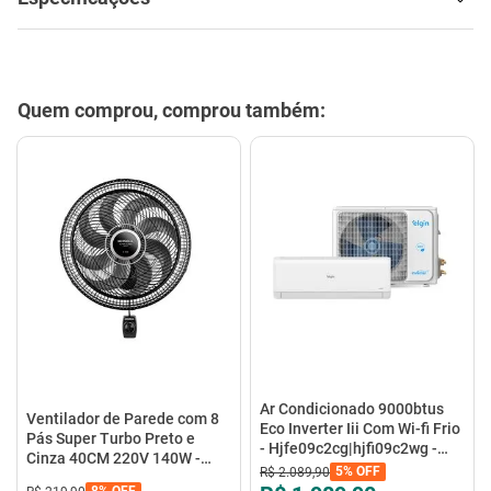
Quem comprou, comprou também:
Ar Condicionado 9000btus
Ventilador de Parede com 8
Eco Inverter Iii Com Wi-fi Frio
Pás Super Turbo Preto e
- Hjfe09c2cg|hjfi09c2wg -
Cinza 40CM 220V 140W -
Elgin
5%
OFF
R$
2
.
089
,
90
VTX-40P-8P - Mondial
8%
OFF