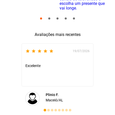
Avaliações mais recentes
19/07/2026
Excelente
Atendim
rápida 
segu
...(
Plinio F.
Maceió/AL