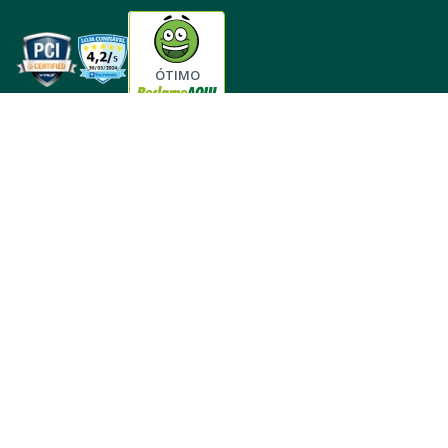
Tabloides
Política de Privacidade
Política de Cookie
ÓTIMO
Política de Desconto
Fale com encarregado de dados
CARAJAS MATERIAL DE CONSTRUÇÃO LTDA
CNPJ:03.656.804/0001-31
Endereço: Avenida Durval de Goes Monteiro 1896
Tabuleiro dos Martins
Maceió - AL
CEP 57061-000
Todos os direitos reservados
*Os preços e condições de pagamento apresentados no nosso site são
exclusivos para compras online e podem diferir dos valores nas lojas
físicas.
*Em caso de qualquer divergência de preço, o que prevalece é o que consta