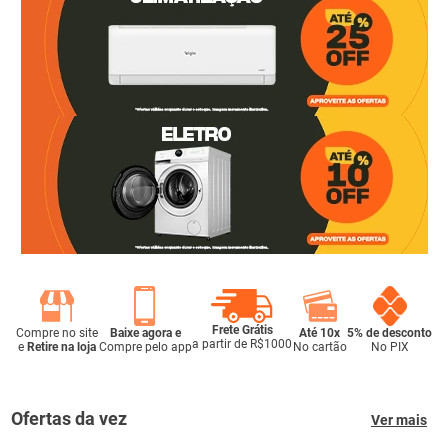
Frete Grátis
Compre no site
Baixe agora e
Até 10x
5% de desconto
a partir de R$1000
e
Retire na loja
Compre pelo app
No cartão
No PIX
Ofertas da vez
Ver mais