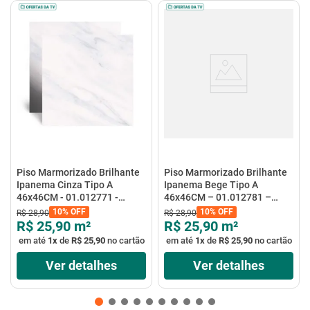
Piso Marmorizado Brilhante
Piso Marmorizado Brilhante
Ipanema Cinza Tipo A
Ipanema Bege Tipo A
46x46CM - 01.012771 -
46x46CM – 01.012781 –
Cerbras
Cerbras
10%
OFF
10%
OFF
R$
28
,
90
R$
28
,
90
R$ 25,90
m²
R$ 25,90
m²
em até
1
x
de
R$ 25,90
no cartão
em até
1
x
de
R$ 25,90
no cartão
Ver detalhes
Ver detalhes