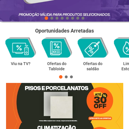
mesa
9
º
ar condicionado
10
º
Oportunidades Arretadas
Viu na TV?
Ofertas do
Ofertas do
Li
Tabloide
saldão
Est