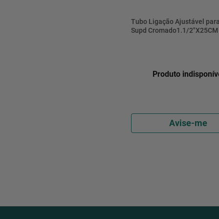
Tubo Ligação Ajustável par
Supd Cromado1.1/2"X25CM 
VLL418CWG - Esteves
Produto indisponív
Avise-me