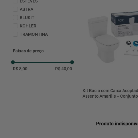
ESTEVES
ASTRA
BLUKIT
KOHLER
TRAMONTINA
Faixas de preço
R$ 8,00
R$ 40,00
Kit Bacia com Caixa Acoplad
Assento Amarílis + Conjunto
Fixação, Tubo de Ligação e 
Vedação Branco 3/6L - 55K
- Fiori
Produto indisponív