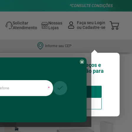
Solicitar
Nossas
Atendimento
Lojas
Informe seu CEP
×
Olá, você sabia que nossos preços e
estoques podem variar de região para
região?
fone
Relevância
*
Insira seu CEP
Usar minha localização