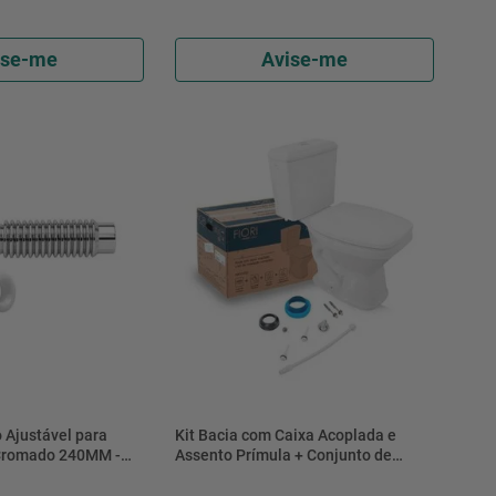
ise-me
Avise-me
 Ajustável para
Kit Bacia com Caixa Acoplada e
 Cromado 240MM -
Assento Prímula + Conjunto de
Fixação, Tubo de Ligação e Anel de
Vedação Branco - 55KT22-1FB -