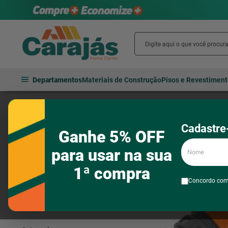
Departamentos
Materiais de Construção
Pisos e Revestimen
Cadastre-
Ganhe 5% OFF
Nome
Filtros
14
produtos
para usar na sua
1ª compra
Departamento
Concordo co
Banheiro
Jardim e lazer