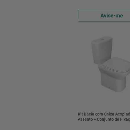
Avise-me
Kit Bacia com Caixa Acoplad
Assento + Conjunto de Fixaç
Tubo de Ligação e Anel de 
Flex Branco 6L - KP.380.17 -