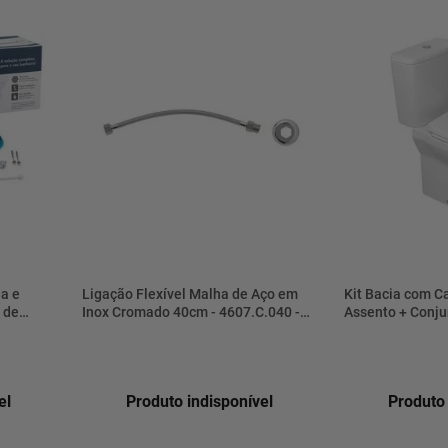
a e
Ligação Flexível Malha de Aço em
Kit Bacia com C
 de
Inox Cromado 40cm - 4607.C.040 -
Assento + Conju
Anel de
Deca
Tubo de Ligação
T66-1FB
el
Produto indisponível
Produto 