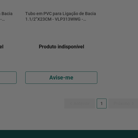
a Bacia
Tubo em PVC para Ligação de Bacia
-
1.1/2"X23CM - VLP313WWG -
Esteves
el
Produto indisponível
Avise-me
1