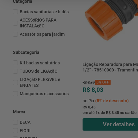
Categoria
Bacias sanitárias e bidês
ACESSóRIOS PARA
INSTALAçãO
Acessórios para jardim
Subcategoria
Kit bacias sanitárias
Ligação Reparadora para M
1/2" - 78510000 - Tramonti
TUBOS de LIGAçãO
LIGAçãO FLEXíVEL e
5%
OFF
R$
8
,
89
ENGATES
R$ 8,03
Mangueiras e acessórios
no Pix
(
5%
de desconto)
R$ 8,45
Marca
em até
1
x
de
R$ 8,45
no cartão
DECA
Ver detalhes
FIORI