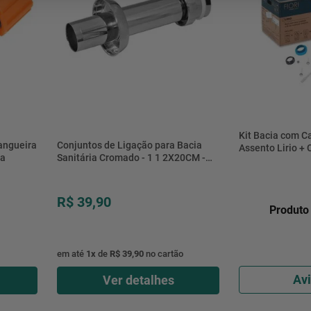
mesa
9
º
ar 
10
º
condicionado
Kit Bacia com C
angueira
Conjuntos de Ligação para Bacia
Assento Lirio + 
na
Sanitária Cromado - 1 1 2X20CM -
Tubo de Ligação
CL2 - Astra
Branco 3/6L - 5
R$ 39,90
Produto 
em até
1
x
de
R$ 39,90
no cartão
Av
Ver detalhes