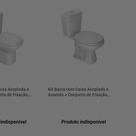
aixa Acoplada e
Kit Bacia com Caixa Acoplada e
nto de Fixação,
Assento + Conjunto de Fixação,
 e Anel de Vedação
Tubo de Ligação e Anel de Vedação
Flex Branco 6L - KP.381.17 - Deca
Aspen Branco 3/6L - KP.750.17 -
Deca
indisponível
Produto indisponível