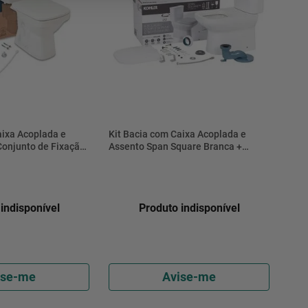
aixa Acoplada e
Kit Bacia com Caixa Acoplada e
Conjunto de Fixação,
Assento Span Square Branca +
 e Anel de Vedação
Conjunto de Fixação Flexível, Tubo
5KT77-1FB - Fiori
de Ligação e Anel de Vedação 3/6L -
28989BR-0 - Kohler
indisponível
Produto indisponível
ise-me
Avise-me