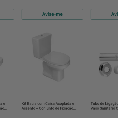
Avise-me
Av
a e
Kit Bacia com Caixa Acoplada e
Tubo de Ligação
ão,
Assento + Conjunto de Fixação,
Vaso Sanitário
Vedação
Tubo de Ligação e Anel de Vedação
290404 - Blukit
 Deca
Fast Branco 3/6L - KP.760.17 - Deca