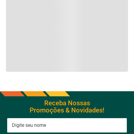
Ventilador de Parede com 8
Ar Condicionado 9000btus
Pás Super Turbo Preto e
Eco Inverter Iii Com Wi-fi Frio
Cinza 40CM 220V 140W -
- Hjfe09c2cg|hjfi09c2wg -
VTX-40P-8P - Mondial
Elgin