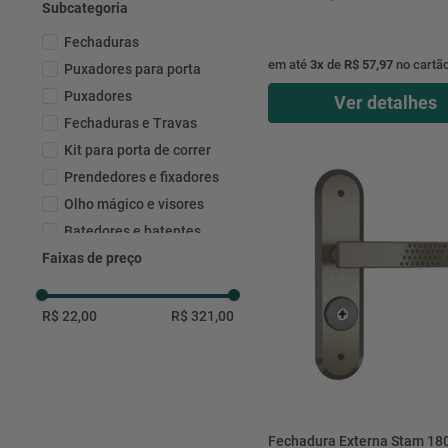
Subcategoria
Fechaduras
em até
3
x
de
R$ 57,97
no cartã
Puxadores para porta
Puxadores
Ver detalhes
Fechaduras e Travas
Kit para porta de correr
Prendedores e fixadores
Olho mágico e visores
Batedores e batentes
Faixas de preço
R$ 22,00
R$ 321,00
Fechadura Externa Stam 18