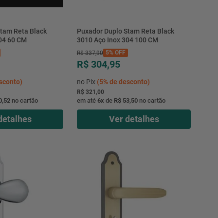
tam Reta Black
Puxador Duplo Stam Reta Black
04 60 CM
3010 Aço Inox 304 100 CM
5%
OFF
R$
337
,
90
R$ 304,95
sconto)
no Pix
(
5%
de desconto)
R$ 321,00
0,52
no cartão
em até
6
x
de
R$ 53,50
no cartão
detalhes
Ver detalhes