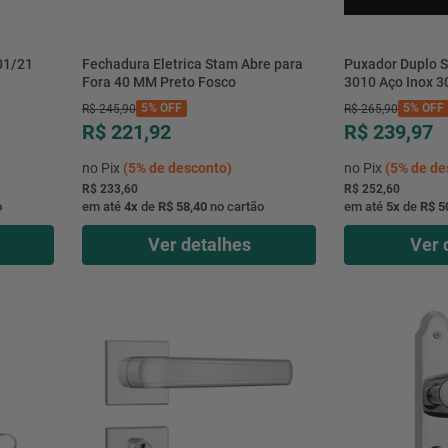
01/21
Fechadura Eletrica Stam Abre para
Puxador Duplo S
Fora 40 MM Preto Fosco
3010 Aço Inox 3
5%
OFF
5%
OFF
R$
245
,
90
R$
265
,
90
R$ 221,92
R$ 239,97
no Pix
(
5%
de desconto)
no Pix
(
5%
de de
R$ 233,60
R$ 252,60
o
em até
4
x
de
R$ 58,40
no cartão
em até
5
x
de
R$ 5
Ver detalhes
Ver 