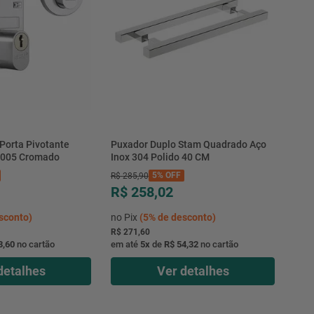
Porta Pivotante
Puxador Duplo Stam Quadrado Aço
1005 Cromado
Inox 304 Polido 40 CM
5%
OFF
R$
285
,
90
R$ 258,02
sconto)
no Pix
(
5%
de desconto)
R$ 271,60
3,60
no cartão
em até
5
x
de
R$ 54,32
no cartão
detalhes
Ver detalhes