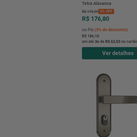
Tetra Alavanca
5%
OFF
R$
195
,
90
R$ 176,80
no Pix
(
5%
de desconto)
R$ 186,10
em até
3
x
de
R$ 62,03
no cartã
Ver detalhes