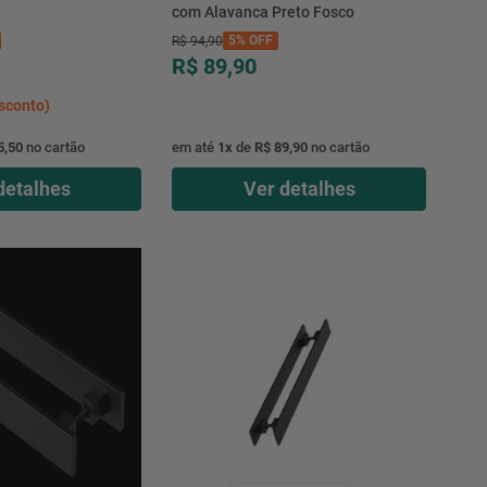
com Alavanca Preto Fosco
5%
OFF
R$
94
,
90
R$ 89,90
sconto)
5,50
no cartão
em até
1
x
de
R$ 89,90
no cartão
detalhes
Ver detalhes