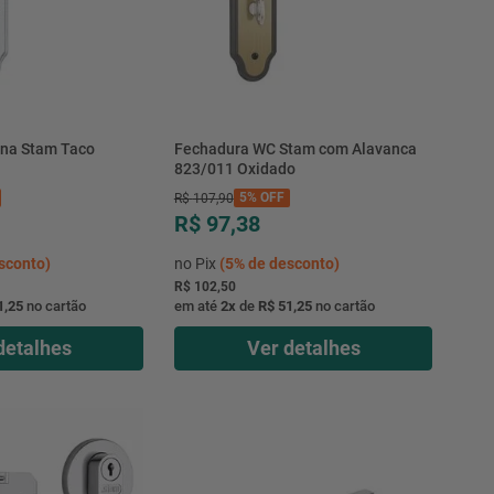
rna Stam Taco
Fechadura WC Stam com Alavanca
823/011 Oxidado
5%
OFF
R$
107
,
90
R$ 97,38
sconto)
no Pix
(
5%
de desconto)
R$ 102,50
1,25
no cartão
em até
2
x
de
R$ 51,25
no cartão
detalhes
Ver detalhes