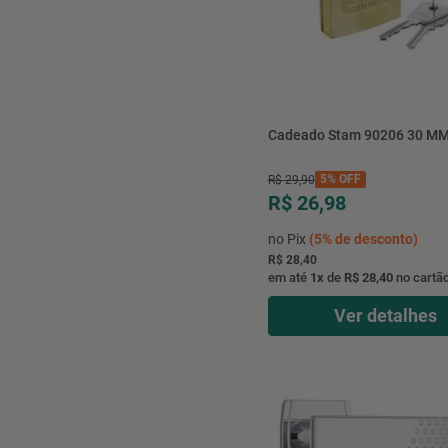
Cadeado Stam 90206 30 M
5%
OFF
R$
29
,
90
R$ 26,98
no Pix
(
5%
de desconto)
R$ 28,40
em até
1
x
de
R$ 28,40
no cartã
Ver detalhes