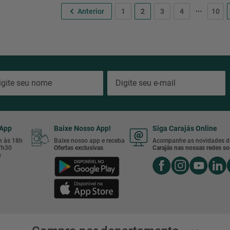
1
2
3
4
10
sApp
Baixe Nosso App!
Siga Carajás Online
8h às 18h
Baixe nosso app e receba
Acompanhe as novidades d
17h30
Ofertas exclusivas
Carajás nas nossas redes soc
h