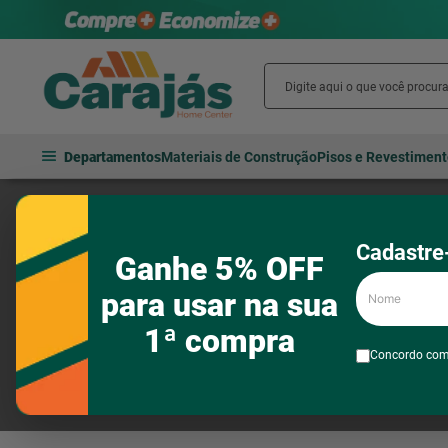
Departamentos
Materiais de Construção
Pisos e Revestimen
STAM
Cadastre-
Ganhe 5% OFF
Nome
para usar na sua
1ª compra
Concordo co
Fechaduras e travas
Cadeados