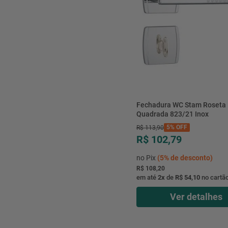
Fechadura WC Stam Roseta
Quadrada 823/21 Inox
5%
OFF
R$
113
,
90
R$ 102,79
no Pix
(
5%
de desconto)
R$ 108,20
em até
2
x
de
R$ 54,10
no cartã
Ver detalhes