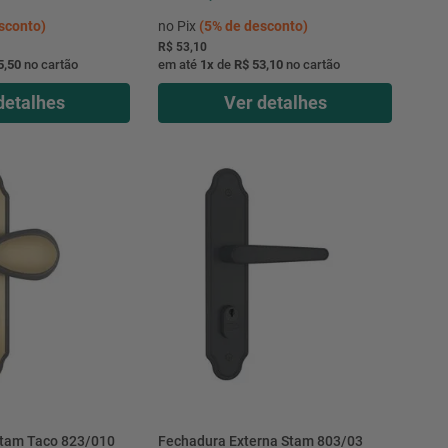
sconto)
no Pix
(
5%
de desconto)
R$ 53,10
5,50
no cartão
em até
1
x
de
R$ 53,10
no cartão
detalhes
Ver detalhes
tam Taco 823/010
Fechadura Externa Stam 803/03