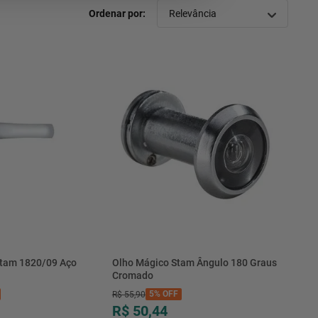
Relevância
tam 1820/09 Aço
Olho Mágico Stam Ângulo 180 Graus
Cromado
5%
OFF
R$
55
,
90
R$ 50,44