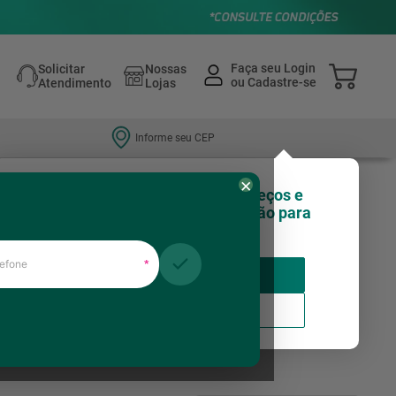
Solicitar
Nossas
Atendimento
Lojas
Informe seu CEP
×
Olá, você sabia que nossos preços e
estoques podem variar de região para
região?
fone
*
Insira seu CEP
Usar minha localização
duras elétricas
Ferragens para janela