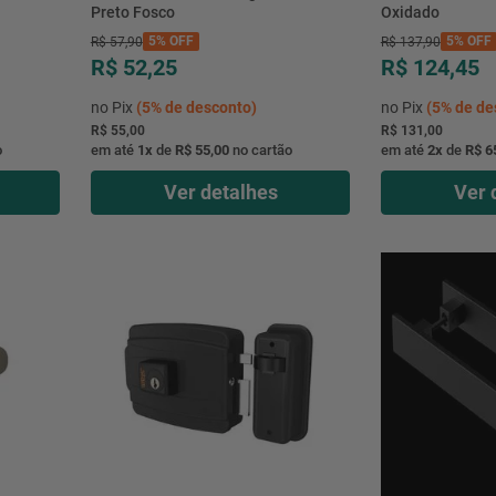
Preto Fosco
Oxidado
5%
OFF
5%
OFF
R$
57
,
90
R$
137
,
90
R$ 52,25
R$ 124,45
no Pix
(
5%
de desconto)
no Pix
(
5%
de de
R$ 55,00
R$ 131,00
o
em até
1
x
de
R$ 55,00
no cartão
em até
2
x
de
R$ 6
Ver detalhes
Ver 