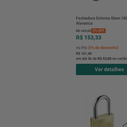
Fechadura Externa Stam 18
Alavanca
5%
OFF
R$
169
,
90
R$ 153,33
no Pix
(
5%
de desconto)
R$ 161,40
em até
3
x
de
R$ 53,80
no cartã
Ver detalhes