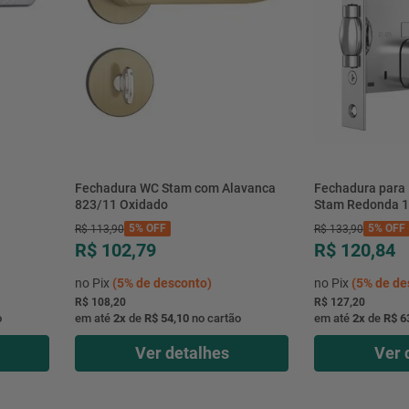
Fechadura WC Stam com Alavanca
Fechadura para 
823/11 Oxidado
Stam Redonda 
5%
OFF
5%
OFF
R$
113
,
90
R$
133
,
90
R$ 102,79
R$ 120,84
no Pix
(
5%
de desconto)
no Pix
(
5%
de de
R$ 108,20
R$ 127,20
o
em até
2
x
de
R$ 54,10
no cartão
em até
2
x
de
R$ 6
Ver detalhes
Ver 