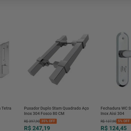
mesa
9
º
ar 
10
º
condicionado
 Tetra
Puxador Duplo Stam Quadrado Aço
Fechadura WC S
Inox 304 Fosco 80 CM
Inox Aisi 304
35%
OFF
5%
OFF
R$
397
,
90
R$
137
,
90
R$ 247,19
R$ 124,45