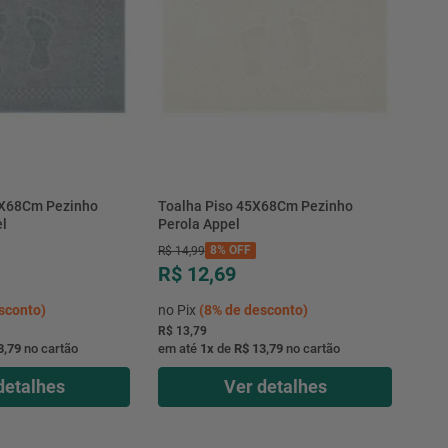
5X68Cm Pezinho
Toalha Piso 45X68Cm Pezinho
l
Perola Appel
8%
OFF
R$
14
,
99
R$ 12,69
sconto)
no Pix
(
8%
de desconto)
R$ 13,79
3,79
no cartão
em até
1
x
de
R$ 13,79
no cartão
detalhes
Ver detalhes