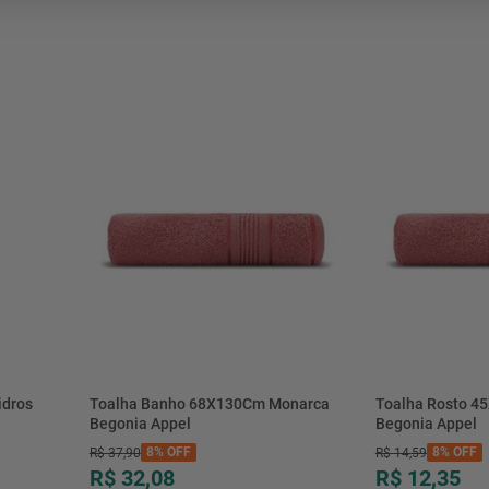
mesa
9
º
ar 
10
º
condicionado
idros
Toalha Banho 68X130Cm Monarca
Toalha Rosto 4
Begonia Appel
Begonia Appel
8%
OFF
8%
OFF
R$
37
,
90
R$
14
,
59
R$ 32,08
R$ 12,35