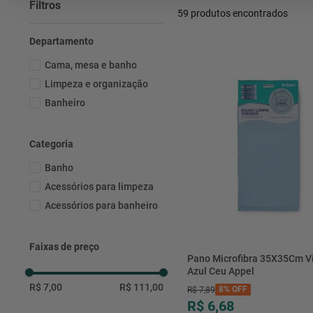
Filtros
59
produtos
Departamento
Cama, mesa e banho
Limpeza e organização
Banheiro
Categoria
Banho
Acessórios para limpeza
Acessórios para banheiro
Faixas de preço
Pano Microfibra 35X35Cm V
Azul Ceu Appel
R$ 7,00
R$ 111,00
8%
OFF
R$
7
,
89
R$ 6,68