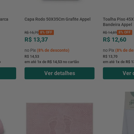
arca
Capa Rodo 50X35Cm Grafite Appel
Toalha Piso 45
Bandeira Appel
8%
OFF
8%
OFF
R$
15
,
79
R$
14
,
89
R$ 13,37
R$ 12,60
no Pix
(
8%
de desconto)
no Pix
(
8%
de de
R$ 14,53
R$ 13,70
o
em até
1
x
de
R$ 14,53
no cartão
em até
1
x
de
R$ 1
Ver detalhes
Ver 