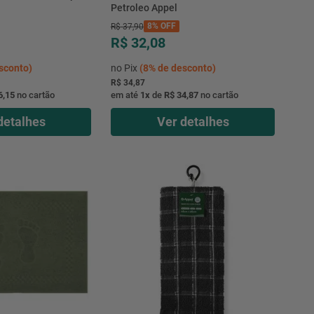
l
Petroleo Appel
8%
OFF
R$
37
,
90
R$ 32,08
sconto)
no Pix
(
8%
de desconto)
R$ 34,87
6,15
no cartão
em até
1
x
de
R$ 34,87
no cartão
detalhes
Ver detalhes