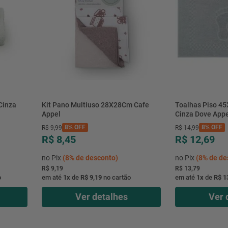
Kit Pano Multiuso 28X28Cm Cafe
Toalhas Piso 4
Appel
Cinza Dove Appe
8%
OFF
8%
OFF
R$
9
,
99
R$
14
,
99
R$ 8,45
R$ 12,69
no Pix
(
8%
de desconto)
no Pix
(
8%
de de
R$ 9,19
R$ 13,79
o
em até
1
x
de
R$ 9,19
no cartão
em até
1
x
de
R$ 1
Ver detalhes
Ver 