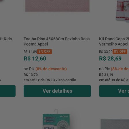
t Kids
Toalha Piso 45X68Cm Pezinho Rosa
Kit Pano Copa 
Poema Appel
Vermelho Appel
8%
OFF
8%
OFF
R$
14
,
89
R$
33
,
90
R$ 12,60
R$ 28,69
no Pix
(
8%
de desconto)
no Pix
(
8%
de de
R$ 13,70
R$ 31,19
o
em até
1
x
de
R$ 13,70
no cartão
em até
1
x
de
R$ 3
Ver detalhes
Ver 