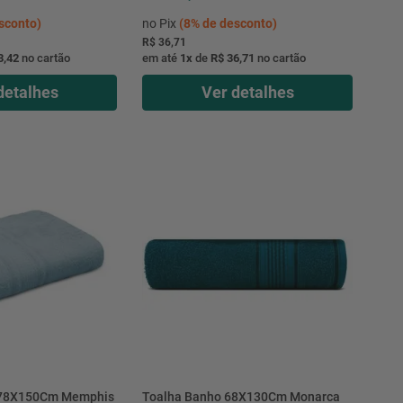
sconto)
no Pix
(
8%
de desconto)
R$ 36,71
3,42
no cartão
em até
1
x
de
R$ 36,71
no cartão
detalhes
Ver detalhes
 78X150Cm Memphis
Toalha Banho 68X130Cm Monarca