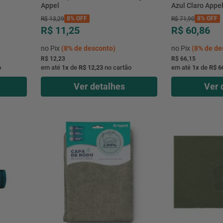
Appel
Azul Claro Appe
8%
OFF
8%
OFF
R$
13
,
29
R$
71
,
90
R$ 11,25
R$ 60,86
no Pix
(
8%
de desconto)
no Pix
(
8%
de de
R$ 12,23
R$ 66,15
o
em até
1
x
de
R$ 12,23
no cartão
em até
1
x
de
R$ 6
Ver detalhes
Ver 