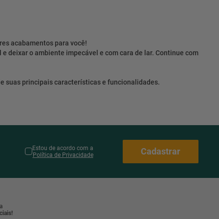
ores acabamentos para você!
l e deixar o ambiente impecável e com cara de lar. Continue com
 suas principais características e funcionalidades.
Estou de acordo com a
Cadastrar
Política de Privacidade
a
iais!