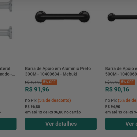
mesa
9
º
ar 
10
º
condicionado
ateral
Barra de Apoio em Alumínio Preto
Barra de Apoio 
mado -
30CM - 10400684 - Mebuki
50CM - 1040068
5%
OFF
5%
OFF
R$
101
,
90
R$
99
,
90
R$ 91,96
R$ 90,16
no Pix
(
5%
de desconto)
no Pix
(
5%
de de
R$ 96,80
R$ 94,90
o
em até
1
x
de
R$ 96,80
no cartão
em até
1
x
de
R$ 9
Ver detalhes
Ver 