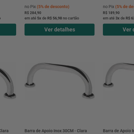
no Pix
(
5%
de desconto)
no Pix
(
5%
de de
R$ 284,90
R$ 189,90
o
em até
5
x
de
R$ 56,98
no cartão
em até
3
x
de
R$ 6
Ver detalhes
Ver 
Clara
Barra de Apoio Inox 30CM - Clara
Barra de Apoio 