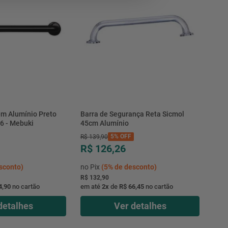
em Alumínio Preto
Barra de Segurança Reta Sicmol
6 - Mebuki
45cm Alumínio
5%
OFF
R$
139
,
90
R$ 126,26
sconto)
no Pix
(
5%
de desconto)
R$ 132,90
4,90
no cartão
em até
2
x
de
R$ 66,45
no cartão
detalhes
Ver detalhes