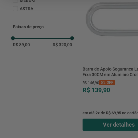
MEBUKI
ASTRA
Faixas de preço
R$ 89,00
R$ 320,00
Barra de Apoio Segurança L
Fixa 30CM em Alumínio Cro
24870 - Sicmol
5%
OFF
R$
146
,
90
R$ 139,90
em até
2
x
de
R$ 69,95
no cartã
Ver detalhes