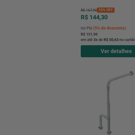
10%
OFF
R$
167
,
90
R$ 144,30
no Pix
(
5%
de desconto)
R$ 151,90
em até
3
x
de
R$ 50,63
no cartã
Ver detalhes