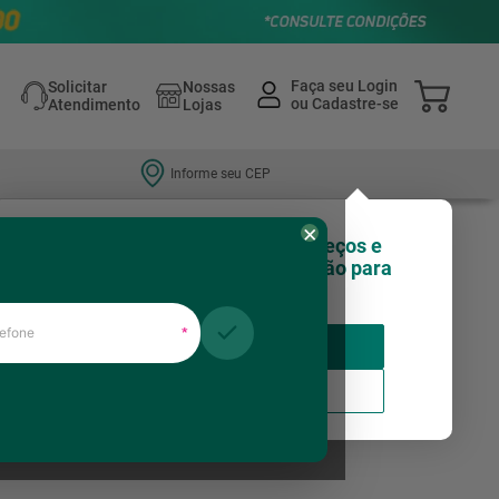
Solicitar
Nossas
Atendimento
Lojas
Informe seu CEP
×
Olá, você sabia que nossos preços e
estoques podem variar de região para
região?
fone
*
Insira seu CEP
Relevância
Usar minha localização