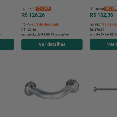
10%
OFF
10%
OF
R$
146
,
90
R$
188
,
90
R$ 126,26
R$ 162,36
no Pix
(
5%
de desconto)
no Pix
(
5%
de de
R$ 132,90
R$ 170,90
o
em até
2
x
de
R$ 66,45
no cartão
em até
3
x
de
R$ 5
Ver detalhes
Ver 