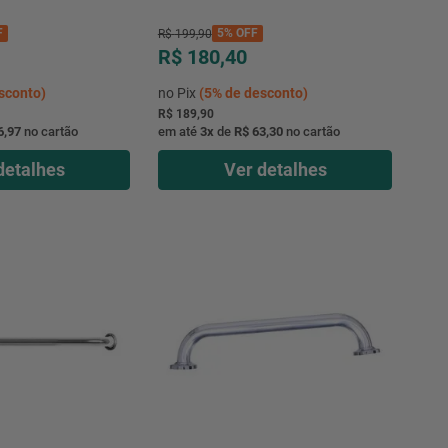
F
5%
OFF
R$
199
,
90
R$ 180,40
sconto)
no Pix
(
5%
de desconto)
R$ 189,90
6,97
no cartão
em até
3
x
de
R$ 63,30
no cartão
detalhes
Ver detalhes