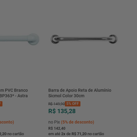
 em PVC Branco
Barra de Apoio Reta de Alumínio
BP363* - Astra
Sicmol Color 30cm
F
5%
OFF
R$
149
,
90
R$ 135,28
sconto)
no Pix
(
5%
de desconto)
R$ 142,40
2,20
no cartão
em até
2
x
de
R$ 71,20
no cartão