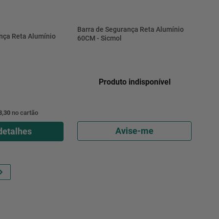
Barra de Segurança Reta Alumínio
nça Reta Alumínio
60CM - Sicmol
Produto indisponível
3,30
no cartão
Avise-me
detalhes