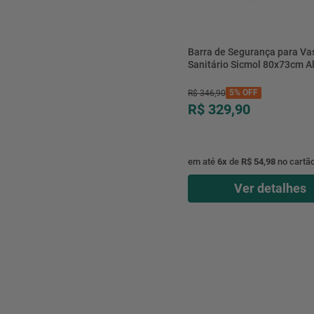
Barra de Segurança para Va
Sanitário Sicmol 80x73cm A
Cromada
5%
OFF
R$
346
,
90
R$ 329,90
em até
6
x
de
R$ 54,98
no cartã
Ver detalhes