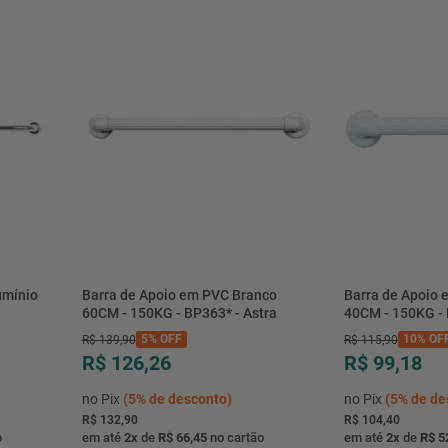
umínio
Barra de Apoio em PVC Branco
Barra de Apoio
60CM - 150KG - BP363* - Astra
40CM - 150KG - 
5%
OFF
10%
OF
R$
139
,
90
R$
115
,
90
R$ 126,26
R$ 99,18
no Pix
(
5%
de desconto)
no Pix
(
5%
de de
R$ 132,90
R$ 104,40
o
em até
2
x
de
R$ 66,45
no cartão
em até
2
x
de
R$ 5