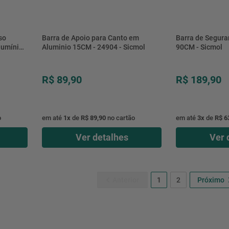
so
Barra de Apoio para Canto em
Barra de Segura
lumínio
Aluminio 15CM - 24904 - Sicmol
90CM - Sicmol
R$ 89,90
R$ 189,90
o
em até
1
x
de
R$ 89,90
no cartão
em até
3
x
de
R$ 6
Ver detalhes
Ver 
1
2