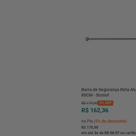
Barra de Segurança Reta Al
80CM - Sicmol
5%
OFF
R$
179
,
90
R$ 162,36
no Pix
(
5%
de desconto)
R$ 170,90
em até
3
x
de
R$ 56,97
no cartã