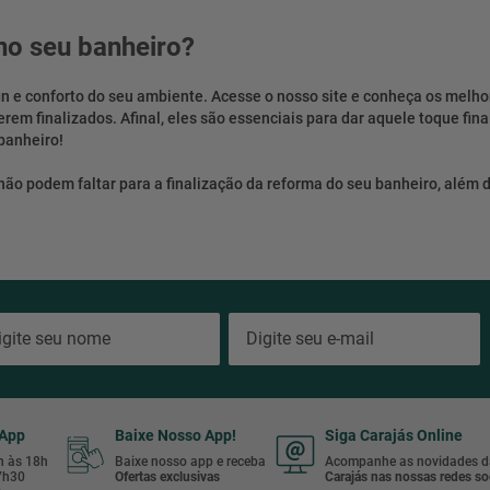
no seu banheiro?
gn e conforto do seu ambiente. Acesse o nosso site e conheça os melh
em finalizados. Afinal, eles são essenciais para dar aquele toque fina
banheiro!
 podem faltar para a finalização da reforma do seu banheiro, além de
sApp
Baixe Nosso App!
Siga Carajás Online
8h às 18h
Baixe nosso app e receba
Acompanhe as novidades d
17h30
Ofertas exclusivas
Carajás nas nossas redes soc