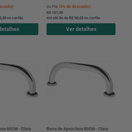
sconto)
no Pix
(
5%
de desconto)
R$ 151,90
3,30
no cartão
em até
3
x
de
R$ 50,63
no cartão
detalhes
Ver detalhes
Inox 60CM - Clara
Barra de Apoio Inox 80CM - Clara