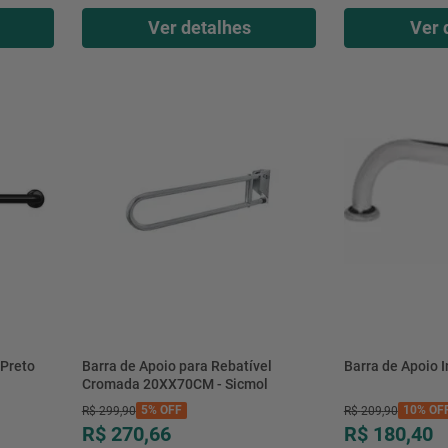
Ver detalhes
Ver 
 Preto
Barra de Apoio para Rebatível
Barra de Apoio 
Cromada 20XX70CM - Sicmol
5%
OFF
10%
OF
R$
299
,
90
R$
209
,
90
R$ 270,66
R$ 180,40