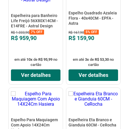
Espelho Quadrado Azaleia
Espelheira para Banheiro
Flora - 40x40CM - EPFA -
Life Freijó 56X80X14CM -
Astra
E14FRE - Astral Design
7%
OFF
5%
OFF
R$
1
.
033
,
90
R$
167
,
90
R$ 959,90
R$ 159,90
em até
10
x
de
R$ 95,99
no
em até
3
x
de
R$ 53,30
no
cartão
cartão
Ver detalhes
Ver detalhes
Espelho Para Maquiagem
Espelheira Eta Branco e
Com Apoio 14X24Cm
Gianduia 60CM - CeRocha