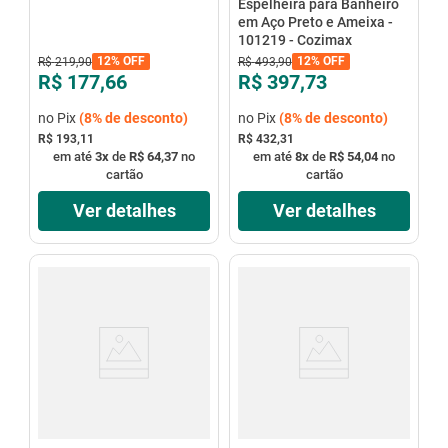
Espelheira para Banheiro
em Aço Preto e Ameixa -
101219 - Cozimax
12%
OFF
12%
OFF
R$
219
,
90
R$
493
,
90
R$ 177,66
R$ 397,73
no Pix
(
8%
de desconto)
no Pix
(
8%
de desconto)
R$ 193,11
R$ 432,31
em até
3
x
de
R$ 64,37
no
em até
8
x
de
R$ 54,04
no
cartão
cartão
Ver detalhes
Ver detalhes