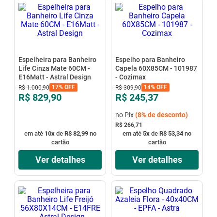
mesa
9
º
ar condicionado
10
º
Espelheira para Banheiro
Espelho para Banheiro
Life Cinza Mate 60CM -
Capela 60X85CM - 101987
E16Matt - Astral Design
- Cozimax
17%
OFF
14%
OFF
R$
1
.
000
,
90
R$
309
,
90
R$ 829,90
R$ 245,37
no Pix
(
8%
de desconto)
R$ 266,71
em até
10
x
de
R$ 82,99
no
em até
5
x
de
R$ 53,34
no
cartão
cartão
Ver detalhes
Ver detalhes