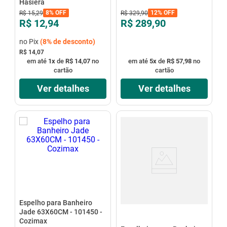
Hasiera
8%
OFF
12%
OFF
R$
15
,
29
R$
329
,
90
R$ 12,94
R$ 289,90
no Pix
(
8%
de desconto)
R$ 14,07
em até
1
x
de
R$ 14,07
no
em até
5
x
de
R$ 57,98
no
cartão
cartão
Ver detalhes
Ver detalhes
Espelho para Banheiro
Jade 63X60CM - 101450 -
Cozimax