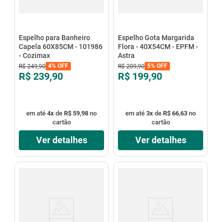
Espelho para Banheiro
Espelho Gota Margarida
Capela 60X85CM - 101986
Flora - 40X54CM - EPFM -
- Cozimax
Astra
4%
OFF
5%
OFF
R$
249
,
90
R$
209
,
90
R$ 239,90
R$ 199,90
em até
4
x
de
R$ 59,98
no
em até
3
x
de
R$ 66,63
no
cartão
cartão
Ver detalhes
Ver detalhes