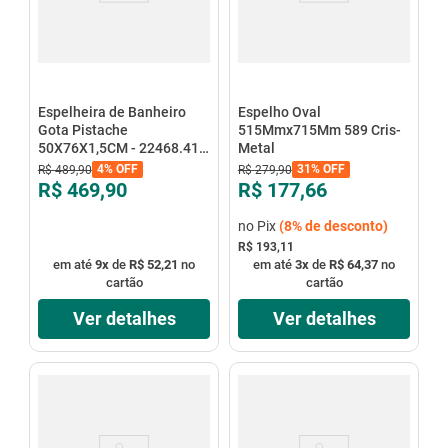
Espelheira de Banheiro
Espelho Oval
Gota Pistache
515Mmx715Mm 589 Cris-
50X76X1,5CM - 22468.41 -
Metal
Mgm
4%
OFF
31%
OFF
R$
489
,
90
R$
279
,
90
R$ 469,90
R$ 177,66
no Pix
(
8%
de desconto)
R$ 193,11
em até
9
x
de
R$ 52,21
no
em até
3
x
de
R$ 64,37
no
cartão
cartão
Ver detalhes
Ver detalhes