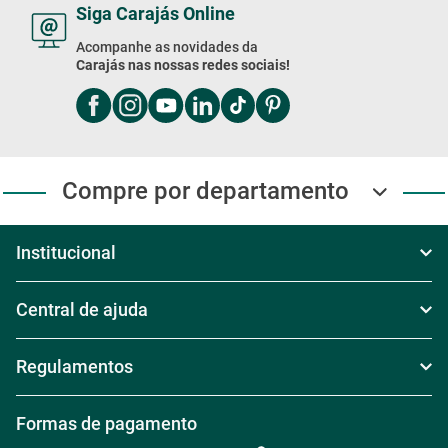
Siga Carajás Online
Acompanhe as novidades da
Carajás nas nossas redes sociais!
Compre por departamento
Institucional
Sobre Nós
Central de ajuda
Televendas
Política de Frete
Regulamentos
Nossas Lojas
Política de Troca
Regras de Frete Grátis
Formas de pagamento
Trabalhe conosco
Política de Reembolso