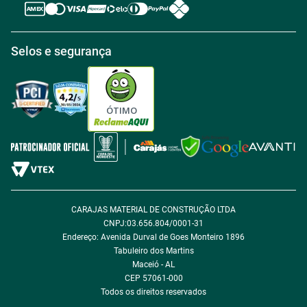
Regras de Desconto
Central de atendimento
Política de Retirada na loja
Regulamento Aniversário Premiado
Igualdade Salarial
Selos e segurança
Política de Entrega
Tabloides
Política de Privacidade
Política de Cookie
ÓTIMO
Política de Desconto
Fale com encarregado de dados
CARAJAS MATERIAL DE CONSTRUÇÃO LTDA
CNPJ:03.656.804/0001-31
Endereço: Avenida Durval de Goes Monteiro 1896
Tabuleiro dos Martins
Maceió - AL
CEP 57061-000
Todos os direitos reservados