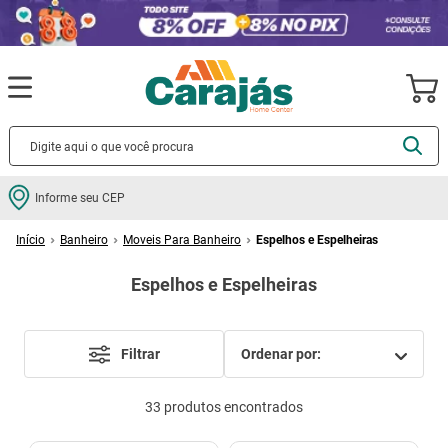
Termos mais buscados
Informe seu CEP
cerâmica
1
º
Banheiro
Moveis Para Banheiro
Espelhos e Espelheiras
porcelanato
2
º
Espelhos e Espelheiras
piso
3
º
revestimento
4
º
porta
5
º
Filtrar
ordenar por
vaso sanitário
6
º
33
produtos
tinta
7
º
cadeira
8
º