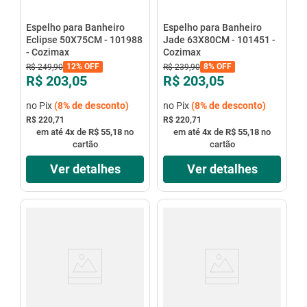
Espelho para Banheiro
Espelho para Banheiro
Eclipse 50X75CM - 101988
Jade 63X80CM - 101451 -
- Cozimax
Cozimax
12%
OFF
8%
OFF
R$
249
,
90
R$
239
,
90
R$ 203,05
R$ 203,05
no Pix
(
8%
de desconto)
no Pix
(
8%
de desconto)
R$ 220,71
R$ 220,71
em até
4
x
de
R$ 55,18
no
em até
4
x
de
R$ 55,18
no
cartão
cartão
Ver detalhes
Ver detalhes