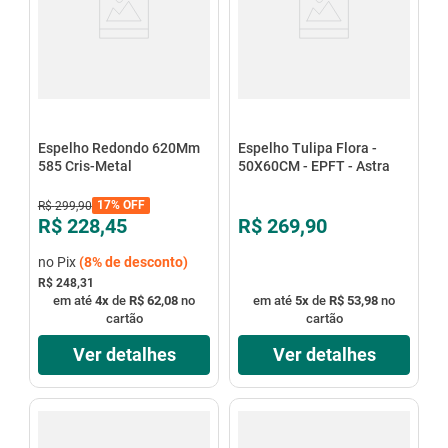
Espelho Redondo 620Mm
Espelho Tulipa Flora -
585 Cris-Metal
50X60CM - EPFT - Astra
17%
OFF
R$
299
,
90
R$ 228,45
R$ 269,90
no Pix
(
8%
de desconto)
R$ 248,31
em até
4
x
de
R$ 62,08
no
em até
5
x
de
R$ 53,98
no
cartão
cartão
Ver detalhes
Ver detalhes