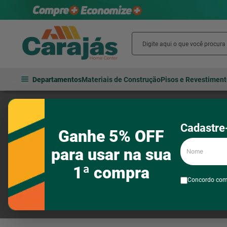
Departamentos
Materiais de Construção
Pisos e Revestimen
BELFIX
Cadastre-
Ganhe 5% OFF
Nome
para usar na sua
1ª compra
Concordo co
Acessórios para praia
Moveis Para J