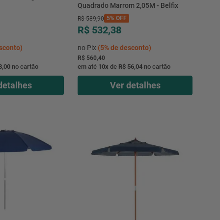
Quadrado Marrom 2,05M - Belfix
5%
OFF
R$
589
,
90
R$ 532,38
sconto)
no Pix
(
5%
de desconto)
R$ 560,40
3,00
no cartão
em até
10
x
de
R$ 56,04
no cartão
detalhes
Ver detalhes