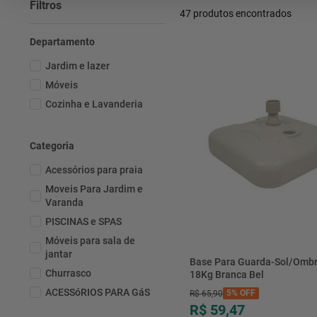
Filtros
47
produtos
Departamento
Jardim e lazer
Móveis
Cozinha e Lavanderia
Categoria
Acessórios para praia
Moveis Para Jardim e
Varanda
PISCINAS e SPAS
Móveis para sala de
jantar
Base Para Guarda-Sol/Ombr
Churrasco
18Kg Branca Bel
ACESSóRIOS PARA GáS
5%
OFF
R$
65
,
90
R$ 59,47