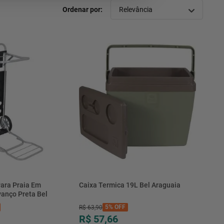
Relevância
ara Praia Em
Caixa Termica 19L Bel Araguaia
anço Preta Bel
5%
OFF
R$
63
,
90
R$ 57,66