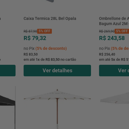
a
Caixa Termica 28L Bel Opala
Ombrellone de A
Bagum Azul 2M -
5%
OFF
5%
OFF
R$
87
,
90
R$
269
,
90
R$ 79,32
R$ 243,58
no Pix
(
5%
de desconto)
no Pix
(
5%
de de
R$ 83,50
R$ 256,40
o
em até
1
x
de
R$ 83,50
no cartão
em até
5
x
de
R$ 5
Ver detalhes
Ver 