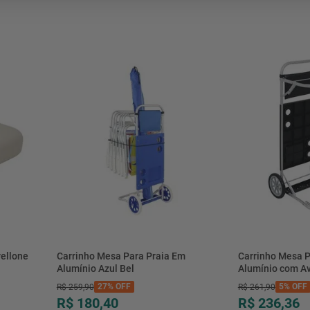
mesa
9
º
ar 
10
º
condicionado
ellone
Carrinho Mesa Para Praia Em
Carrinho Mesa P
Alumínio Azul Bel
Alumínio com Av
27%
OFF
5%
OFF
R$
259
,
90
R$
261
,
90
R$ 180,40
R$ 236,36