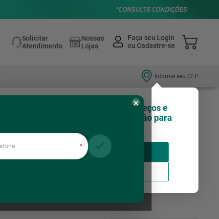
Solicitar
Nossas
Atendimento
Lojas
Informe seu CEP
×
Olá, você sabia que nossos preços e
estoques podem variar de região para
região?
fone
*
Insira seu CEP
Usar minha localização
Churrasco
ACESSóRIOS PARA GáS