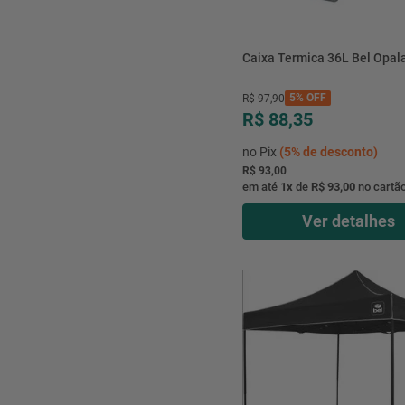
Caixa Termica 36L Bel Opal
5%
OFF
R$
97
,
90
R$ 88,35
no Pix
(
5%
de desconto)
R$ 93,00
em até
1
x
de
R$ 93,00
no cartã
Ver detalhes