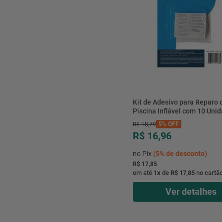
Kit de Adesivo para Reparo 
Piscina Inflável com 10 Unid
Belfix
5%
OFF
R$
18
,
79
R$ 16,96
no Pix
(
5%
de desconto)
R$ 17,85
em até
1
x
de
R$ 17,85
no cartã
Ver detalhes