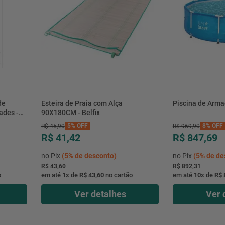
de
Esteira de Praia com Alça
Piscina de Arma
ades -
90X180CM - Belfix
5%
OFF
8%
OFF
R$
45
,
90
R$
969
,
90
R$ 41,42
R$ 847,69
no Pix
(
5%
de desconto)
no Pix
(
5%
de de
R$ 43,60
R$ 892,31
o
em até
1
x
de
R$ 43,60
no cartão
em até
10
x
de
R$ 
Ver detalhes
Ver 