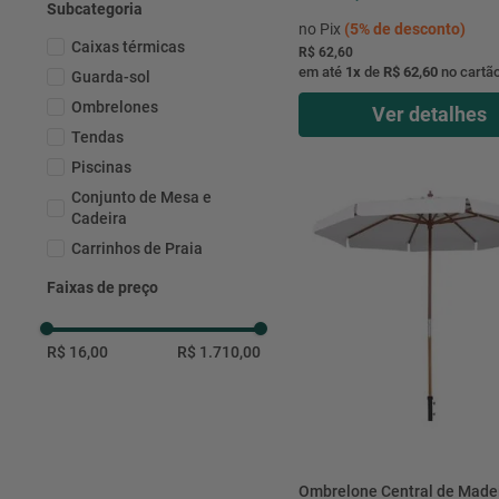
Subcategoria
no Pix
(
5%
de desconto)
Caixas térmicas
R$ 62,60
em até
1
x
de
R$ 62,60
no cartã
Guarda-sol
Ombrelones
Ver detalhes
Tendas
Piscinas
Conjunto de Mesa e
Cadeira
Carrinhos de Praia
Cadeiras e poltronas
Faixas de preço
ACESSóRIOS
ESPREGUIçADEIRAS
R$ 16,00
R$ 1.710,00
Ombrelone Central de Made