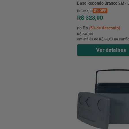
Base Redondo Branco 2M - 
5%
OFF
R$
357
,
90
R$ 323,00
no Pix
(
5%
de desconto)
R$ 340,00
em até
6
x
de
R$ 56,67
no cartã
Ver detalhes