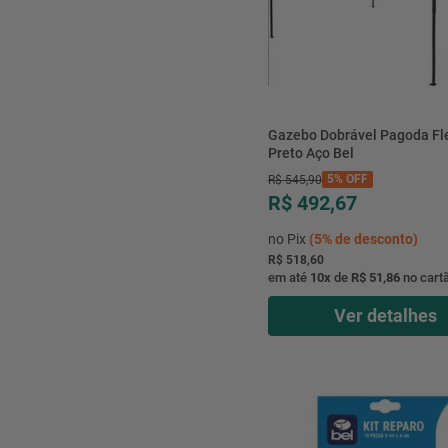
Gazebo Dobrável Pagoda Flex 3
Preto Aço Bel
5%
OFF
R$
545
,
90
R$ 492,67
no Pix
(
5%
de desconto)
R$ 518,60
em até
10
x
de
R$ 51,86
no cart
Ver detalhes