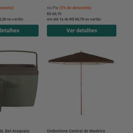
sconto)
no Pix
(
5%
de desconto)
R$ 60,70
2,20
no cartão
em até
1
x
de
R$ 60,70
no cartão
detalhes
Ver detalhes
6L Bel Araguaia
Ombrelone Central de Madeira