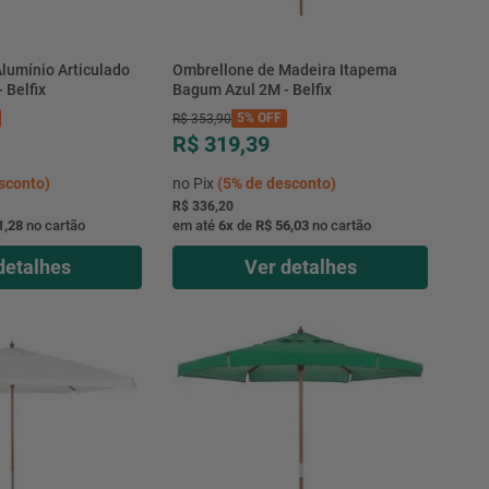
lumínio Articulado
Ombrellone de Madeira Itapema
 Belfix
Bagum Azul 2M - Belfix
5%
OFF
R$
353
,
90
R$ 319,39
sconto)
no Pix
(
5%
de desconto)
R$ 336,20
1,28
no cartão
em até
6
x
de
R$ 56,03
no cartão
detalhes
Ver detalhes