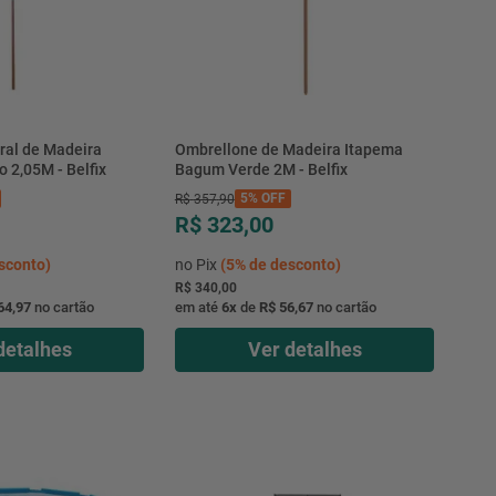
ral de Madeira
Ombrellone de Madeira Itapema
 2,05M - Belfix
Bagum Verde 2M - Belfix
5%
OFF
R$
357
,
90
R$ 323,00
sconto)
no Pix
(
5%
de desconto)
R$ 340,00
64,97
no cartão
em até
6
x
de
R$ 56,67
no cartão
detalhes
Ver detalhes