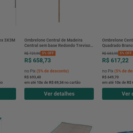
X3M
Ombrelone Central de Madeira
Ombrelone Cent
Central sem base Redondo Treviso
Quadrado Branco
Branco 3M - Bel
5%
OFF
5%
OFF
R$
729
,
90
R$
683
,
90
R$ 658,73
R$ 617,22
no Pix
(
5%
de desconto)
no Pix
(
5%
de de
R$ 693,40
R$ 649,70
ão
em até
10
x
de
R$ 69,34
no cartão
em até
10
x
de
R$ 
Ver detalhes
Ver 