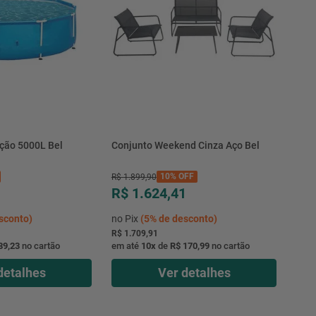
ção 5000L Bel
Conjunto Weekend Cinza Aço Bel
10%
OFF
R$
1
.
899
,
90
R$ 1.624,41
sconto)
no Pix
(
5%
de desconto)
R$ 1.709,91
89,23
no cartão
em até
10
x
de
R$ 170,99
no cartão
detalhes
Ver detalhes