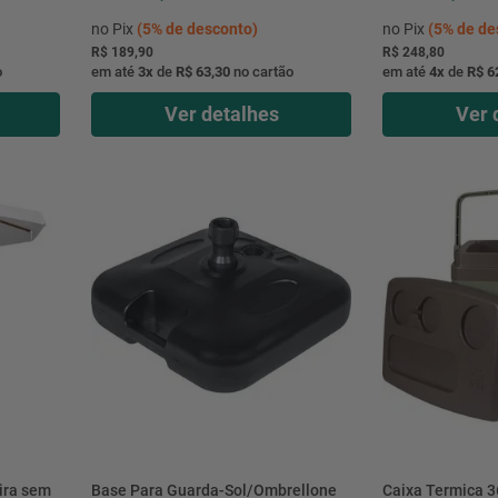
no Pix
(
5%
de desconto)
no Pix
(
5%
de de
R$ 189,90
R$ 248,80
o
em até
3
x
de
R$ 63,30
no cartão
em até
4
x
de
R$ 6
Ver detalhes
Ver 
ira sem
Base Para Guarda-Sol/Ombrellone
Caixa Termica 3