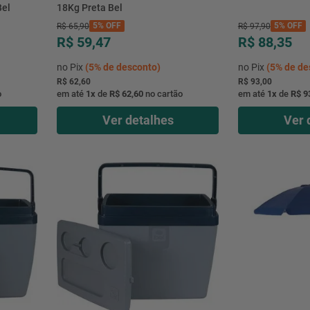
Bel
18Kg Preta Bel
5%
OFF
5%
OFF
R$
65
,
90
R$
97
,
90
R$ 59,47
R$ 88,35
no Pix
(
5%
de desconto)
no Pix
(
5%
de de
R$ 62,60
R$ 93,00
o
em até
1
x
de
R$ 62,60
no cartão
em até
1
x
de
R$ 9
Ver detalhes
Ver 