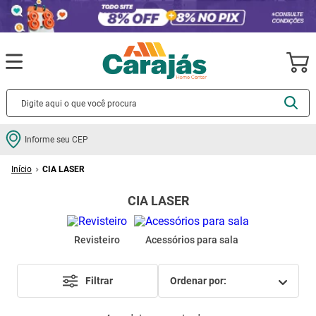
Termos mais buscados
Informe seu CEP
cerâmica
1
º
CIA LASER
porcelanato
2
º
CIA LASER
piso
3
º
revestimento
4
º
Revisteiro
Acessórios para sala
porta
5
º
vaso sanitário
6
º
Filtrar
ordenar por
tinta
7
º
cadeira
8
º