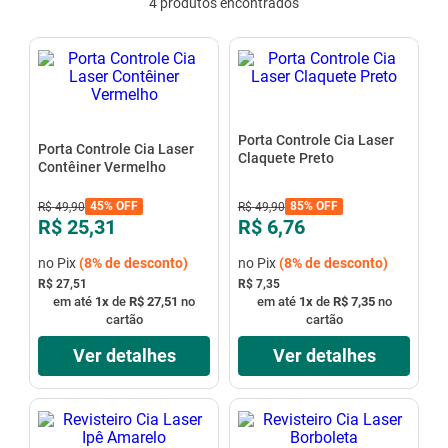
4
produtos
mesa
9
º
ar condicionado
10
º
Porta Controle Cia Laser
Porta Controle Cia Laser
Claquete Preto
Contêiner Vermelho
45%
OFF
85%
OFF
R$
49
,
90
R$
49
,
90
R$ 25,31
R$ 6,76
no Pix
(
8%
de desconto)
no Pix
(
8%
de desconto)
R$ 27,51
R$ 7,35
em até
1
x
de
R$ 27,51
no
em até
1
x
de
R$ 7,35
no
cartão
cartão
Ver detalhes
Ver detalhes