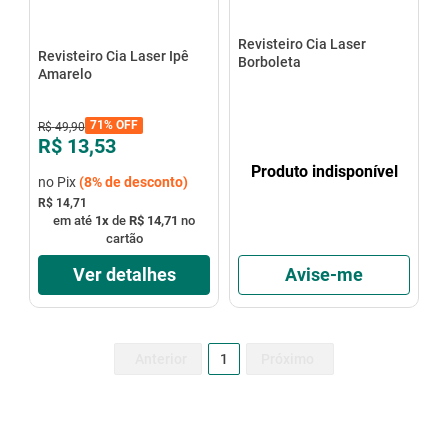
Revisteiro Cia Laser
Revisteiro Cia Laser Ipê
Borboleta
Amarelo
71%
OFF
R$
49
,
90
R$ 13,53
Produto indisponível
no Pix
(
8%
de desconto)
R$ 14,71
em até
1
x
de
R$ 14,71
no
cartão
Ver detalhes
Avise-me
1