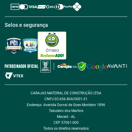
Política de Reembolso
Regras de Desconto
Central de atendimento
Política de Retirada na loja
Regulamento Aniversário Premiado
Igualdade Salarial
Selos e segurança
Política de Entrega
Tabloides
Política de Privacidade
Política de Cookie
ÓTIMO
Política de Desconto
Fale com encarregado de dados
CARAJAS MATERIAL DE CONSTRUÇÃO LTDA
CNPJ:03.656.804/0001-31
Endereço: Avenida Durval de Goes Monteiro 1896
Tabuleiro dos Martins
Maceió - AL
CEP 57061-000
Todos os direitos reservados