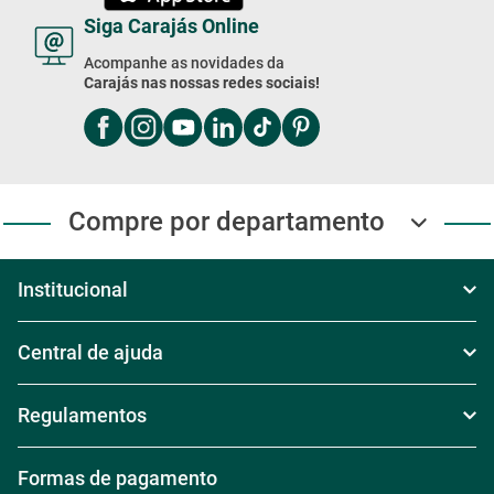
Siga Carajás Online
Acompanhe as novidades da
Carajás nas nossas redes sociais!
Compre por departamento
Institucional
Sobre Nós
Central de ajuda
Televendas
Política de Frete
Regulamentos
Nossas Lojas
Política de Troca
Regras de Frete Grátis
Formas de pagamento
Trabalhe conosco