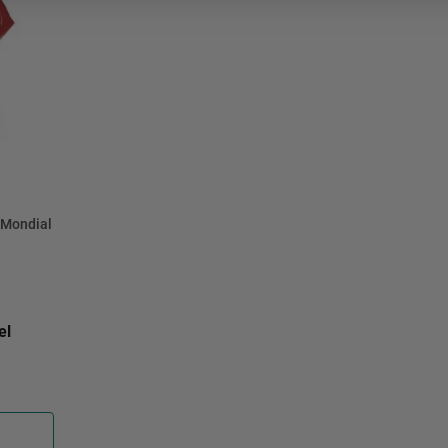
mesa
9
º
ar 
10
º
condicionado
 Mondial
0V
el