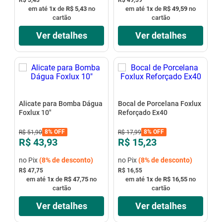
R$ 5,43
R$ 49,59
em até
1
x
de
R$ 5,43
no
em até
1
x
de
R$ 49,59
no
cartão
cartão
Ver detalhes
Ver detalhes
Alicate para Bomba Dágua
Bocal de Porcelana Foxlux
Foxlux 10"
Reforçado Ex40
8%
OFF
8%
OFF
R$
51
,
90
R$
17
,
99
R$ 43,93
R$ 15,23
no Pix
(
8%
de desconto)
no Pix
(
8%
de desconto)
R$ 47,75
R$ 16,55
em até
1
x
de
R$ 47,75
no
em até
1
x
de
R$ 16,55
no
cartão
cartão
Ver detalhes
Ver detalhes