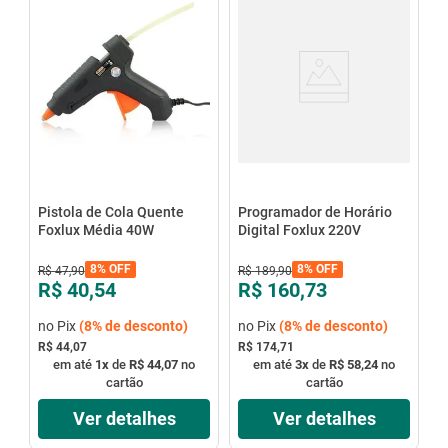
Pistola de Cola Quente
Programador de Horário
Foxlux Média 40W
Digital Foxlux 220V
8%
OFF
8%
OFF
R$
47
,
90
R$
189
,
90
R$ 40,54
R$ 160,73
no Pix
(
8%
de desconto)
no Pix
(
8%
de desconto)
R$ 44,07
R$ 174,71
em até
1
x
de
R$ 44,07
no
em até
3
x
de
R$ 58,24
no
cartão
cartão
Ver detalhes
Ver detalhes