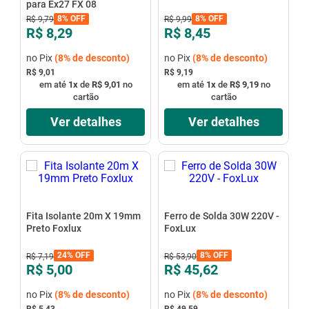
para Ex27 FX 08
8%
OFF
8%
OFF
R$
9
,
79
R$
9
,
99
R$ 8,29
R$ 8,45
no Pix
(
8%
de desconto)
no Pix
(
8%
de desconto)
R$ 9,01
R$ 9,19
em até
1
x
de
R$ 9,01
no
em até
1
x
de
R$ 9,19
no
cartão
cartão
Ver detalhes
Ver detalhes
Fita Isolante 20m X 19mm
Ferro de Solda 30W 220V -
Preto Foxlux
FoxLux
24%
OFF
8%
OFF
R$
7
,
19
R$
53
,
90
R$ 5,00
R$ 45,62
no Pix
(
8%
de desconto)
no Pix
(
8%
de desconto)