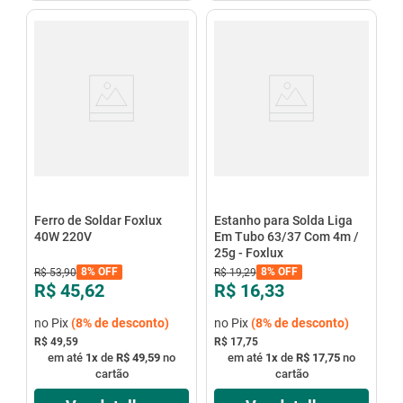
Ferro de Soldar Foxlux
Estanho para Solda Liga
40W 220V
Em Tubo 63/37 Com 4m /
25g - Foxlux
8%
OFF
8%
OFF
R$
53
,
90
R$
19
,
29
R$ 45,62
R$ 16,33
no Pix
(
8%
de desconto)
no Pix
(
8%
de desconto)
R$ 49,59
R$ 17,75
em até
1
x
de
R$ 49,59
no
em até
1
x
de
R$ 17,75
no
cartão
cartão