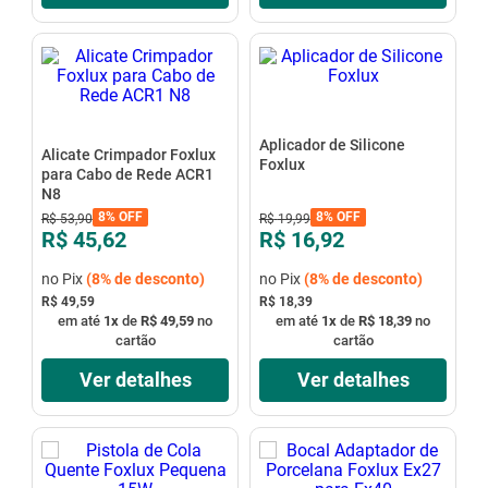
Aplicador de Silicone
Alicate Crimpador Foxlux
Foxlux
para Cabo de Rede ACR1
N8
8%
OFF
8%
OFF
R$
53
,
90
R$
19
,
99
R$ 45,62
R$ 16,92
no Pix
(
8%
de desconto)
no Pix
(
8%
de desconto)
R$ 49,59
R$ 18,39
em até
1
x
de
R$ 49,59
no
em até
1
x
de
R$ 18,39
no
cartão
cartão
Ver detalhes
Ver detalhes