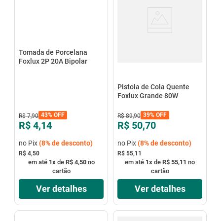
Tomada de Porcelana
Foxlux 2P 20A Bipolar
Pistola de Cola Quente
Foxlux Grande 80W
43%
OFF
39%
OFF
R$
7
,
90
R$
89
,
90
R$ 4,14
R$ 50,70
no Pix
(
8%
de desconto)
no Pix
(
8%
de desconto)
R$ 4,50
R$ 55,11
em até
1
x
de
R$ 4,50
no
em até
1
x
de
R$ 55,11
no
cartão
cartão
Ver detalhes
Ver detalhes