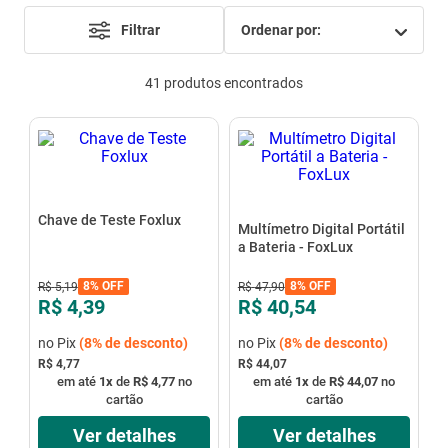
mesa
9
º
Filtrar
ordenar por
ar condicionado
10
º
41
produtos
Chave de Teste Foxlux
Multímetro Digital Portátil
a Bateria - FoxLux
8%
OFF
8%
OFF
R$
5
,
19
R$
47
,
90
R$ 4,39
R$ 40,54
no Pix
(
8%
de desconto)
no Pix
(
8%
de desconto)
R$ 4,77
R$ 44,07
em até
1
x
de
R$ 4,77
no
em até
1
x
de
R$ 44,07
no
cartão
cartão
Ver detalhes
Ver detalhes