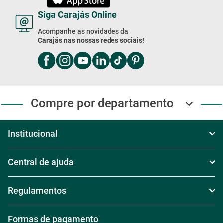
Siga Carajás Online
Acompanhe as novidades da
Carajás nas nossas redes sociais!
Compre por departamento
Institucional
Sobre Nós
Central de ajuda
Televendas
Política de Frete
Regulamentos
Nossas Lojas
Política de Troca
Regras de Frete Grátis
Formas de pagamento
Trabalhe conosco