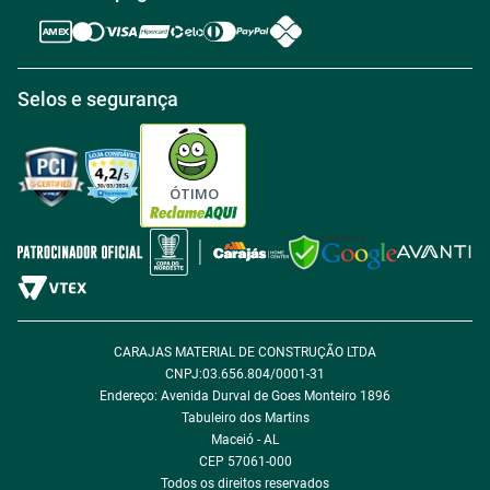
Política de Reembolso
Regras de Desconto
Central de atendimento
Política de Retirada na loja
Regulamento Aniversário Premiado
Igualdade Salarial
Selos e segurança
Política de Entrega
Tabloides
Política de Privacidade
Política de Cookie
ÓTIMO
Política de Desconto
Fale com encarregado de dados
CARAJAS MATERIAL DE CONSTRUÇÃO LTDA
CNPJ:03.656.804/0001-31
Endereço: Avenida Durval de Goes Monteiro 1896
Tabuleiro dos Martins
Maceió - AL
CEP 57061-000
Todos os direitos reservados