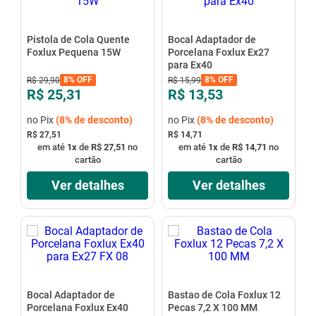
Pistola de Cola Quente
Bocal Adaptador de
Foxlux Pequena 15W
Porcelana Foxlux Ex27
para Ex40
8%
OFF
8%
OFF
R$
29
,
90
R$
15
,
99
R$ 25,31
R$ 13,53
no Pix
(
8%
de desconto)
no Pix
(
8%
de desconto)
R$ 27,51
R$ 14,71
em até
1
x
de
R$ 27,51
no
em até
1
x
de
R$ 14,71
no
cartão
cartão
Ver detalhes
Ver detalhes
Bocal Adaptador de
Bastao de Cola Foxlux 12
Porcelana Foxlux Ex40
Pecas 7,2 X 100 MM