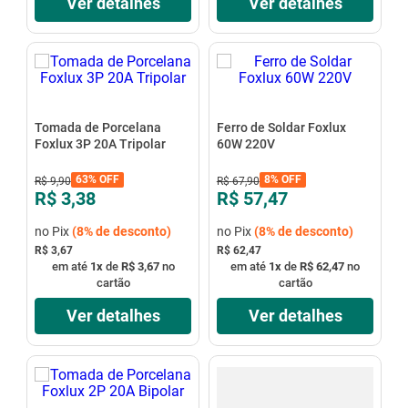
Ver detalhes
Ver detalhes
Tomada de Porcelana
Ferro de Soldar Foxlux
Foxlux 3P 20A Tripolar
60W 220V
63%
OFF
8%
OFF
R$
9
,
90
R$
67
,
90
R$ 3,38
R$ 57,47
no Pix
(
8%
de desconto)
no Pix
(
8%
de desconto)
R$ 3,67
R$ 62,47
em até
1
x
de
R$ 3,67
no
em até
1
x
de
R$ 62,47
no
cartão
cartão
Ver detalhes
Ver detalhes