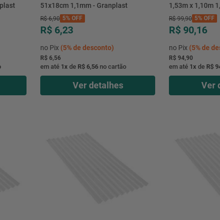
plast
51x18cm 1,1mm - Granplast
1,53m x 1,10m 1
5%
OFF
5%
OFF
R$
6
,
90
R$
99
,
90
R$ 6,23
R$ 90,16
no Pix
(
5%
de desconto)
no Pix
(
5%
de de
R$ 6,56
R$ 94,90
o
em até
1
x
de
R$ 6,56
no cartão
em até
1
x
de
R$ 9
Ver detalhes
Ver 