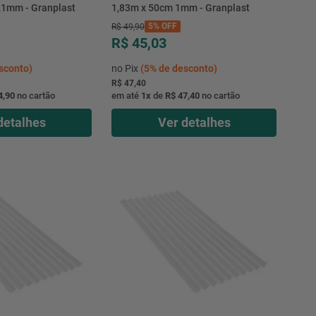
,1mm - Granplast
1,83m x 50cm 1mm - Granplast
5%
OFF
R$
49
,
90
R$ 45,03
sconto)
no Pix
(
5%
de desconto)
R$ 47,40
4,90
no cartão
em até
1
x
de
R$ 47,40
no cartão
detalhes
Ver detalhes