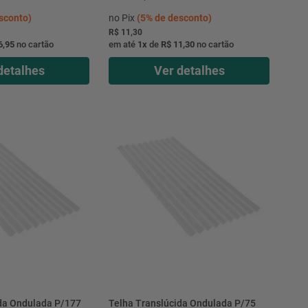
sconto)
no Pix
(
5%
de desconto)
R$ 11,30
6,95
no cartão
em até
1
x
de
R$ 11,30
no cartão
detalhes
Ver detalhes
da Ondulada P/177
Telha Translúcida Ondulada P/75