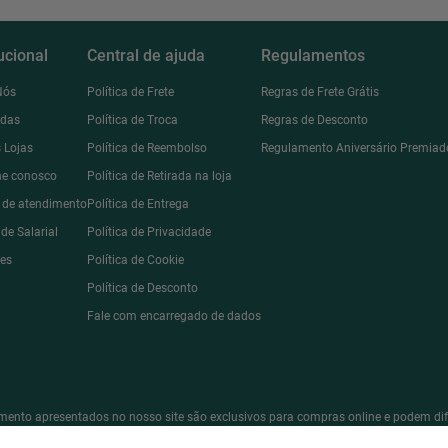
tucional
Central de ajuda
Regulamentos
Nós
Política de Frete
Regras de Frete Grátis
ndas
Política de Troca
Regras de Desconto
 Lojas
Política de Reembolso
Regulamento Aniversário Premiad
he conosco
Política de Retirada na loja
l de atendimento
Política de Entrega
de Salarial
Política de Privacidade
des
Política de Cookie
Política de Desconto
Fale com encarregado de dados
ento apresentados no nosso site são exclusivos para compras online e podem diferi
 que prevalece é o que consta na sua sacola de compras. *Todas as vendas estão s