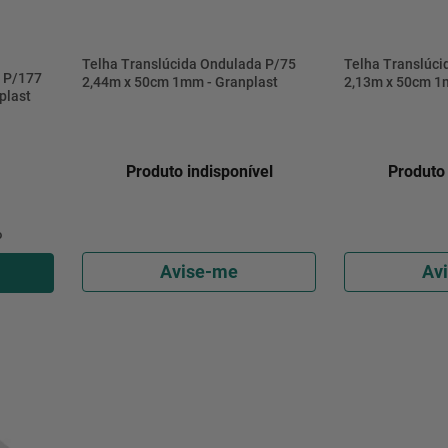
Telha Translúcida Ondulada P/75
Telha Translúci
a P/177
2,44m x 50cm 1mm - Granplast
2,13m x 50cm 1
plast
Produto indisponível
Produto 
o
Avise-me
Av