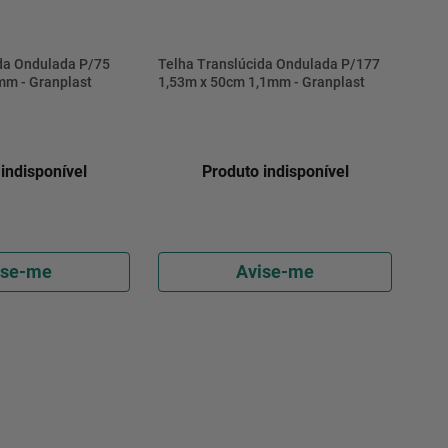
da Ondulada P/75
Telha Translúcida Ondulada P/177
mm - Granplast
1,53m x 50cm 1,1mm - Granplast
indisponível
Produto indisponível
ise-me
Avise-me