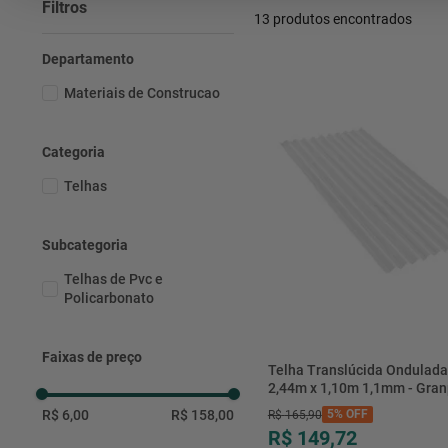
Filtros
13
produtos
Departamento
Materiais de Construcao
Categoria
Telhas
Subcategoria
Telhas de Pvc e
Policarbonato
Faixas de preço
Telha Translúcida Ondulad
2,44m x 1,10m 1,1mm - Gran
R$ 6,00
R$ 158,00
5%
OFF
R$
165
,
90
R$ 149,72