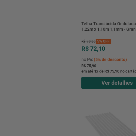
Telha Translúcida Ondulad
1,22m x 1,10m 1,1mm - Gran
5%
OFF
R$
79
,
90
R$ 72,10
no Pix
(
5%
de desconto)
R$ 75,90
em até
1
x
de
R$ 75,90
no cartã
Ver detalhes