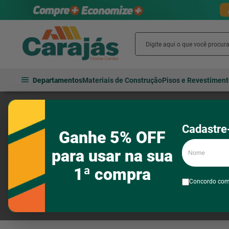
Departamentos
Materiais de Construção
Pisos e Revestimen
GRANPLAST
Cadastre-
Ganhe 5% OFF
Nome
para usar na sua
1ª compra
Concordo co