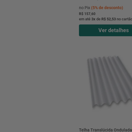
no Pix
(
5%
de desconto)
R$ 157,60
em até
3
x
de
R$ 52,53
no cartã
Ver detalhes
Telha Translúcida Ondulad