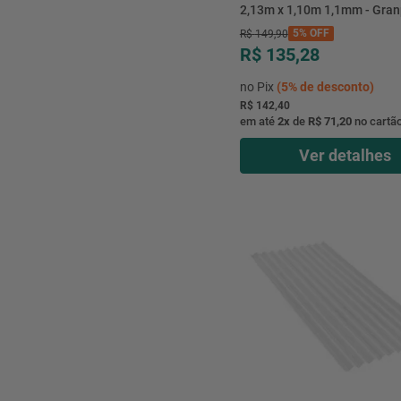
2,13m x 1,10m 1,1mm - Gran
5%
OFF
R$
149
,
90
R$ 135,28
no Pix
(
5%
de desconto)
R$ 142,40
em até
2
x
de
R$ 71,20
no cartã
Ver detalhes