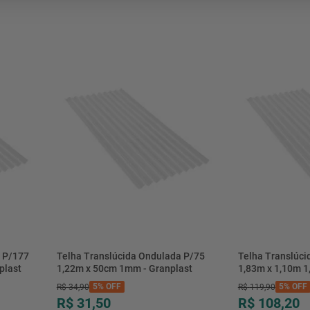
mesa
9
º
ar 
10
º
condicionado
a P/177
Telha Translúcida Ondulada P/75
Telha Translúci
plast
1,22m x 50cm 1mm - Granplast
1,83m x 1,10m 1
5%
OFF
5%
OFF
R$
34
,
90
R$
119
,
90
R$ 31,50
R$ 108,20