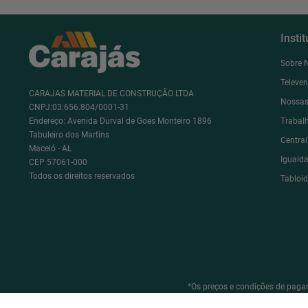
Insti
Sobre 
Televe
CARAJAS MATERIAL DE CONSTRUÇÃO LTDA
Nossas
CNPJ:03.656.804/0001-31
Endereço: Avenida Durval de Goes Monteiro 1896
Trabal
Tabuleiro dos Martins
Centra
Maceió - AL
Igualda
CEP 57061-000
Todos os direitos reservados
Tabloi
*Os preços e condições de pagam
*Em caso de qualquer divergência de preço, o