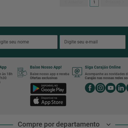
1
sApp
Baixe Nosso App!
Siga Carajás Online
8h às 18h
Baixe nosso app e receba
Acompanhe as novidades d
17h30
Ofertas exclusivas
Carajás nas nossas redes soc
h
Compre por departamento