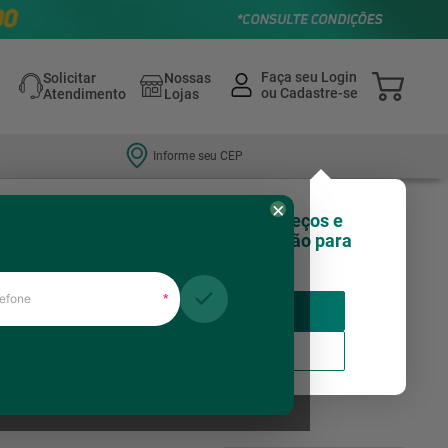
Solicitar
Nossas
Atendimento
Lojas
Informe seu CEP
×
Olá, você sabia que nossos preços e
estoques podem variar de região para
região?
fone
*
Insira seu CEP
Usar minha localização