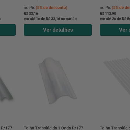
no Pix
(
5%
de desconto)
no Pix
(
5%
de de
R$ 33,16
R$ 113,90
o
em até
1
x
de
R$ 33,16
no cartão
em até
2
x
de
R$ 5
Ver detalhes
Ver 
a P/177
Telha Translúcida 1 Onda P/177
Telha Translúci