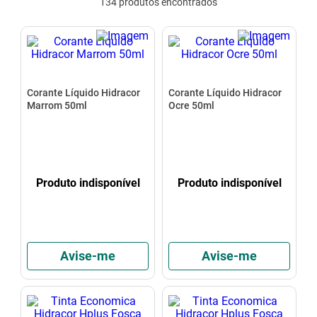
134
produtos
mesa
9
º
ar condicionado
10
º
Corante Líquido Hidracor
Corante Líquido Hidracor
Marrom 50ml
Ocre 50ml
Produto indisponível
Produto indisponível
Avise-me
Avise-me