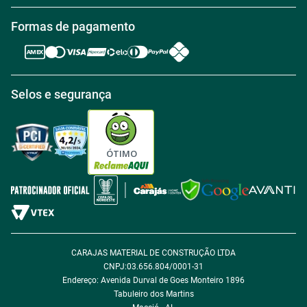
Política de Troca
Regras de Frete Grátis
Formas de pagamento
Trabalhe conosco
Política de Reembolso
Regras de Desconto
Central de atendimento
Política de Retirada na loja
Regulamento Aniversário Premiado
Igualdade Salarial
Selos e segurança
Política de Entrega
Tabloides
Política de Privacidade
Política de Cookie
ÓTIMO
Política de Desconto
Fale com encarregado de dados
CARAJAS MATERIAL DE CONSTRUÇÃO LTDA
CNPJ:03.656.804/0001-31
Endereço: Avenida Durval de Goes Monteiro 1896
Tabuleiro dos Martins