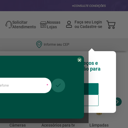
Solicitar
Nossas
Atendimento
Lojas
Informe seu CEP
×
Olá, você sabia que nossos preços e
estoques podem variar de região para
região?
fone
*
Insira seu CEP
Usar minha localização
Câmeras
Acessórios para tv
Lâmpadas