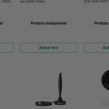
 - FR330
Ivw 3000+ Preto
3101 UHF HDTV 
Preta
el
Produto indisponível
Produto 
Avise-me
Av