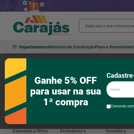
Departamentos
Materiais de Construção
Pisos e Revestimen
INTELBRAS
Cadastre-
Ganhe 5% OFF
Nome
para usar na sua
1ª compra
Concordo co
Extensões e filtros
Fechaduras e
Tomadas e