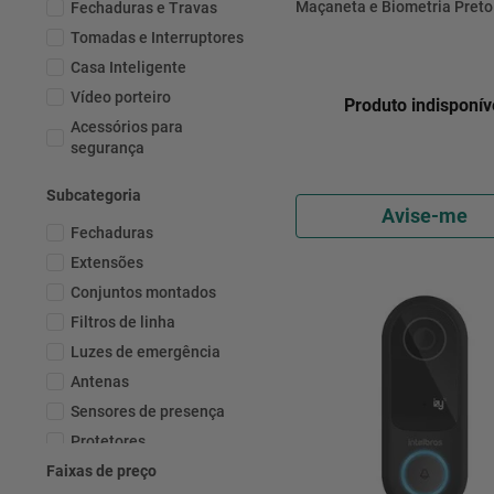
Maçaneta e Biometria Preto
Fechaduras e Travas
- Intelbras
Tomadas e Interruptores
Casa Inteligente
Vídeo porteiro
Produto indisponív
Acessórios para
segurança
Câmeras
Subcategoria
Acessórios para tv
Avise-me
Fechaduras
Lâmpadas
Extensões
Roteadores
Conjuntos montados
Filtros de linha
Luzes de emergência
Antenas
Sensores de presença
Protetores
Faixas de preço
Estabilizadores