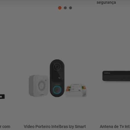
mesa
9
º
segurança
ar 
10
º
condicionado
ir com
Video Porteiro Intelbras Izy Smart
Antena de Tv Int