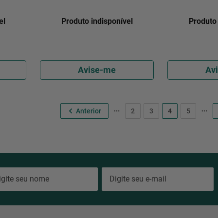
el
Produto indisponível
Produto 
Avise-me
Av
2
3
4
5