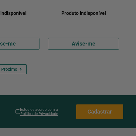
indisponível
Produto indisponível
ise-me
Avise-me
Estou de acordo com a
Cadastrar
Política de Privacidade