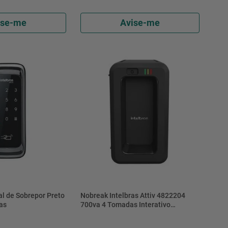
ise-me
Avise-me
al de Sobrepor Preto
Nobreak Intelbras Attiv 4822204
ras
700va 4 Tomadas Interativo
220volts Preto