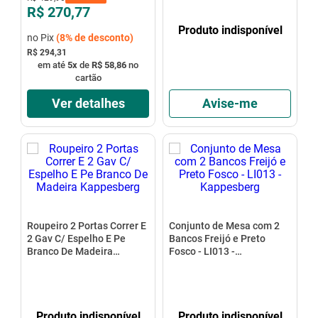
R$ 270,77
Produto indisponível
no Pix
(
8%
de desconto)
R$ 294,31
em até
5
x
de
R$ 58,86
no
cartão
Avise-me
Ver detalhes
Roupeiro 2 Portas Correr E
Conjunto de Mesa com 2
2 Gav C/ Espelho E Pe
Bancos Freijó e Preto
Branco De Madeira
Fosco - LI013 -
Kappesberg
Kappesberg
Produto indisponível
Produto indisponível