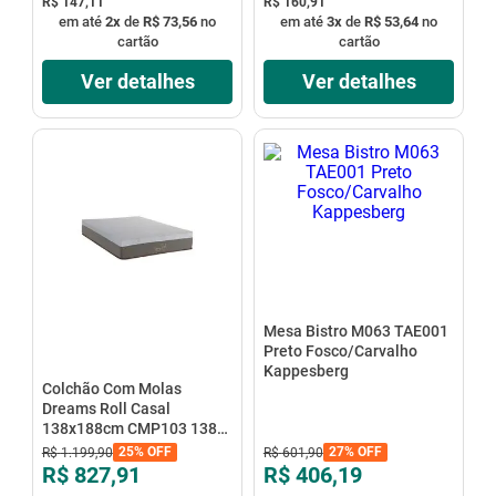
R$ 147,11
R$ 160,91
em até
2
x
de
R$ 73,56
no
em até
3
x
de
R$ 53,64
no
cartão
cartão
Ver detalhes
Ver detalhes
Mesa Bistro M063 TAE001
Preto Fosco/Carvalho
Kappesberg
Colchão Com Molas
Dreams Roll Casal
138x188cm CMP103 138
123 Kappesberg
27%
OFF
25%
OFF
R$
601
,
90
R$
1
.
199
,
90
R$ 406,19
R$ 827,91