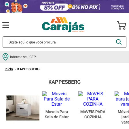
Termos mais buscados
Informe seu CEP
cerâmica
1
º
KAPPESBERG
porcelanato
2
º
KAPPESBERG
piso
3
º
revestimento
4
º
porta
5
º
vaso sanitário
6
º
Moveis Para
MóVEIS PARA
Móvei
Sala de Estar
COZINHA
jard
tinta
7
º
var
cadeira
8
º