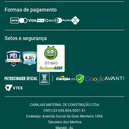
Política de Troca
Regras de Frete Grátis
Formas de pagamento
Trabalhe conosco
Política de Reembolso
Regras de Desconto
Central de atendimento
Política de Retirada na loja
Regulamento Aniversário Premiado
Igualdade Salarial
Selos e segurança
Política de Entrega
Tabloides
Política de Privacidade
Política de Cookie
ÓTIMO
Política de Desconto
Fale com encarregado de dados
CARAJAS MATERIAL DE CONSTRUÇÃO LTDA
CNPJ:03.656.804/0001-31
Endereço: Avenida Durval de Goes Monteiro 1896
Tabuleiro dos Martins
Maceió - AL