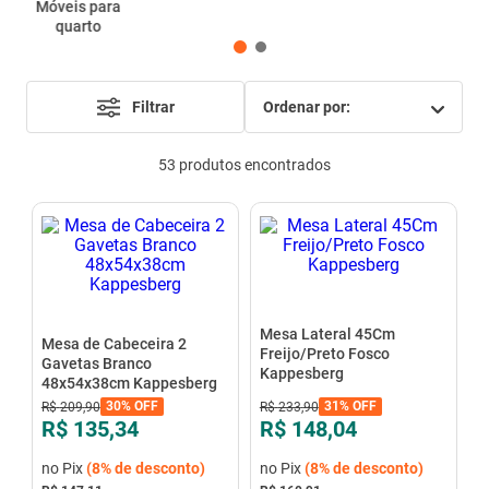
Móveis para
mesa
9
º
quarto
ar condicionado
10
º
Filtrar
ordenar por
53
produtos
Mesa Lateral 45Cm
Mesa de Cabeceira 2
Freijo/Preto Fosco
Gavetas Branco
Kappesberg
48x54x38cm Kappesberg
30%
OFF
31%
OFF
R$
209
,
90
R$
233
,
90
R$ 135,34
R$ 148,04
no Pix
(
8%
de desconto)
no Pix
(
8%
de desconto)