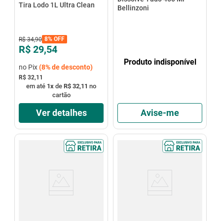
Tira Lodo 1L Ultra Clean
Bellinzoni
8%
OFF
R$
34
,
90
R$ 29,54
Produto indisponível
no Pix
(
8%
de desconto)
R$ 32,11
em até
1
x
de
R$ 32,11
no
cartão
Ver detalhes
Avise-me