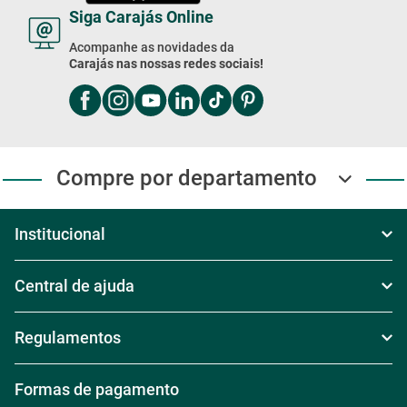
Siga Carajás Online
Acompanhe as novidades da
Carajás nas nossas redes sociais!
Compre por departamento
Institucional
Sobre Nós
Central de ajuda
Televendas
Política de Frete
Regulamentos
Nossas Lojas
Política de Troca
Regras de Frete Grátis
Formas de pagamento
Trabalhe conosco
Política de Reembolso