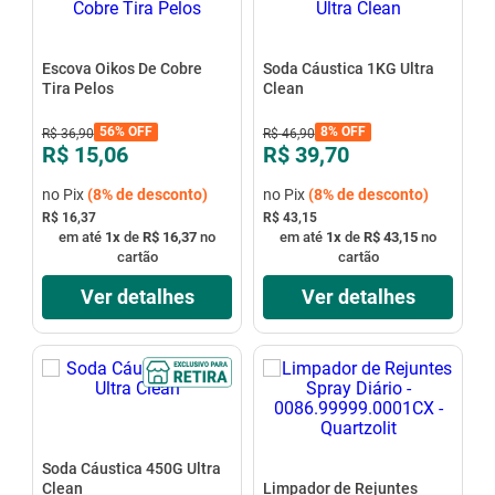
Escova Oikos De Cobre
Soda Cáustica 1KG Ultra
Tira Pelos
Clean
56%
OFF
8%
OFF
R$
36
,
90
R$
46
,
90
R$ 15,06
R$ 39,70
no Pix
(
8%
de desconto)
no Pix
(
8%
de desconto)
R$ 16,37
R$ 43,15
em até
1
x
de
R$ 16,37
no
em até
1
x
de
R$ 43,15
no
cartão
cartão
Ver detalhes
Ver detalhes
Soda Cáustica 450G Ultra
Clean
Limpador de Rejuntes