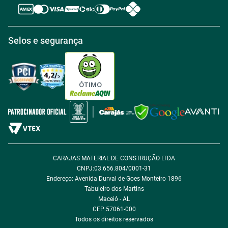
Regras de Desconto
Central de atendimento
Política de Retirada na loja
Regulamento Aniversário Premiado
Igualdade Salarial
Selos e segurança
Política de Entrega
Tabloides
Política de Privacidade
Política de Cookie
ÓTIMO
Política de Desconto
Fale com encarregado de dados
CARAJAS MATERIAL DE CONSTRUÇÃO LTDA
CNPJ:03.656.804/0001-31
Endereço: Avenida Durval de Goes Monteiro 1896
Tabuleiro dos Martins
Maceió - AL
CEP 57061-000
Todos os direitos reservados