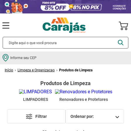
Termos mais buscados
Informe seu CEP
cerâmica
1
º
Limpeza e Organizacao
Produtos de Limpeza
porcelanato
2
º
Produtos de Limpeza
piso
3
º
revestimento
4
º
LIMPADORES
Renovadores e Protetores
porta
5
º
vaso sanitário
6
º
Filtrar
ordenar por
tinta
7
º
cadeira
8
º