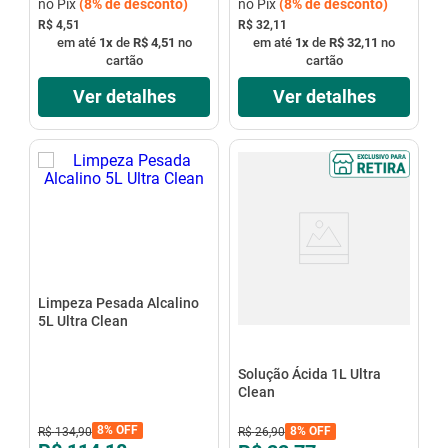
no Pix
(
8%
de desconto)
no Pix
(
8%
de desconto)
R$ 4,51
R$ 32,11
em até
1
x
de
R$ 4,51
no
em até
1
x
de
R$ 32,11
no
cartão
cartão
Ver detalhes
Ver detalhes
Limpeza Pesada Alcalino
5L Ultra Clean
Solução Ácida 1L Ultra
Clean
8%
OFF
8%
OFF
R$
134
,
90
R$
26
,
90