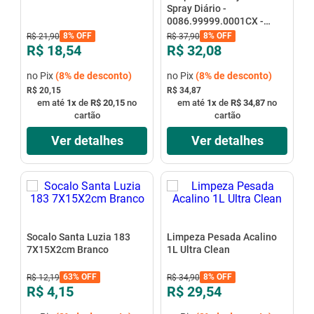
Spray Diário -
0086.99999.0001CX -
Quartzolit
8%
OFF
8%
OFF
R$
21
,
90
R$
37
,
90
R$ 18,54
R$ 32,08
no Pix
(
8%
de desconto)
no Pix
(
8%
de desconto)
R$ 20,15
R$ 34,87
em até
1
x
de
R$ 20,15
no
em até
1
x
de
R$ 34,87
no
cartão
cartão
Ver detalhes
Ver detalhes
Socalo Santa Luzia 183
Limpeza Pesada Acalino
7X15X2cm Branco
1L Ultra Clean
63%
OFF
8%
OFF
R$
12
,
19
R$
34
,
90
R$ 4,15
R$ 29,54