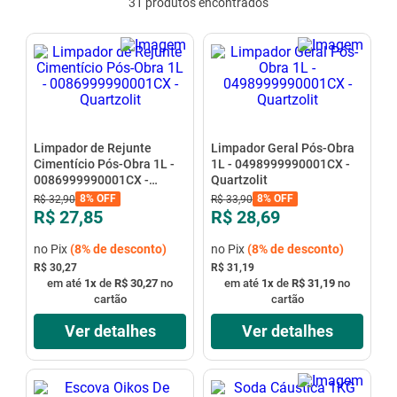
31
produtos
mesa
9
º
ar condicionado
10
º
Limpador de Rejunte
Limpador Geral Pós-Obra
Cimentício Pós-Obra 1L -
1L - 0498999990001CX -
0086999990001CX -
Quartzolit
Quartzolit
8%
OFF
8%
OFF
R$
32
,
90
R$
33
,
90
R$ 27,85
R$ 28,69
no Pix
(
8%
de desconto)
no Pix
(
8%
de desconto)
R$ 30,27
R$ 31,19
em até
1
x
de
R$ 30,27
no
em até
1
x
de
R$ 31,19
no
cartão
cartão
Ver detalhes
Ver detalhes