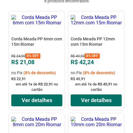
8
produtos
mesa
9
º
ar condicionado
10
º
Corda Meada PP 6mm com
Corda Meada PP 12mm
15m Riomar
com 15m Riomar
8%
OFF
8%
OFF
R$
24
,
90
R$
49
,
90
R$ 21,08
R$ 42,24
no Pix
(
8%
de desconto)
no Pix
(
8%
de desconto)
R$ 22,91
R$ 45,91
em até
1
x
de
R$ 22,91
no
em até
1
x
de
R$ 45,91
no
cartão
cartão
Ver detalhes
Ver detalhes