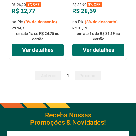
8%
OFF
8%
OFF
R$
26
,
90
R$
33
,
90
R$ 22,77
R$ 28,69
no Pix
(
8%
de desconto)
no Pix
(
8%
de desconto)
R$ 24,75
R$ 31,19
em até
1
x
de
R$ 24,75
no
em até
1
x
de
R$ 31,19
no
cartão
cartão
Ver detalhes
Ver detalhes
1
Receba Nossas
Promoções & Novidades!