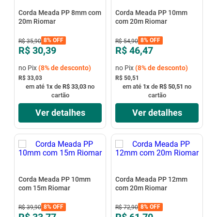
Corda Meada PP 8mm com
Corda Meada PP 10mm
20m Riomar
com 20m Riomar
8%
OFF
8%
OFF
R$
35
,
90
R$
54
,
90
R$ 30,39
R$ 46,47
no Pix
(
8%
de desconto)
no Pix
(
8%
de desconto)
R$ 33,03
R$ 50,51
em até
1
x
de
R$ 33,03
no
em até
1
x
de
R$ 50,51
no
cartão
cartão
Ver detalhes
Ver detalhes
Corda Meada PP 10mm
Corda Meada PP 12mm
com 15m Riomar
com 20m Riomar
8%
OFF
8%
OFF
R$
39
,
90
R$
72
,
90
R$ 33,77
R$ 61,70