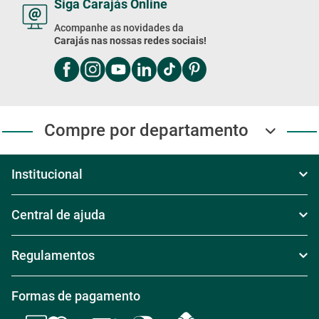
Siga Carajás Online
Acompanhe as novidades da
Carajás nas nossas redes sociais!
Compre por departamento
Institucional
Sobre Nós
Central de ajuda
Televendas
Política de Frete
Regulamentos
Nossas Lojas
Política de Troca
Regras de Frete Grátis
Formas de pagamento
Trabalhe conosco
Política de Reembolso
Regras de Desconto