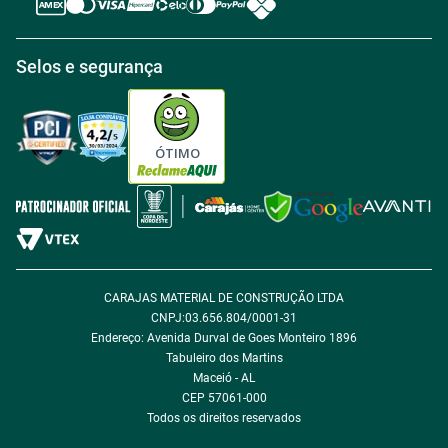
Central de atendimento
Política de Retirada na loja
Regulamento Aniversário Premiado
Igualdade Salarial
Selos e segurança
Política de Entrega
Tabloides
Política de Privacidade
Política de Cookie
ÓTIMO
Política de Desconto
Fale com encarregado de dados
CARAJAS MATERIAL DE CONSTRUÇÃO LTDA
CNPJ:03.656.804/0001-31
Endereço: Avenida Durval de Goes Monteiro 1896
Tabuleiro dos Martins
Maceió - AL
CEP 57061-000
Todos os direitos reservados