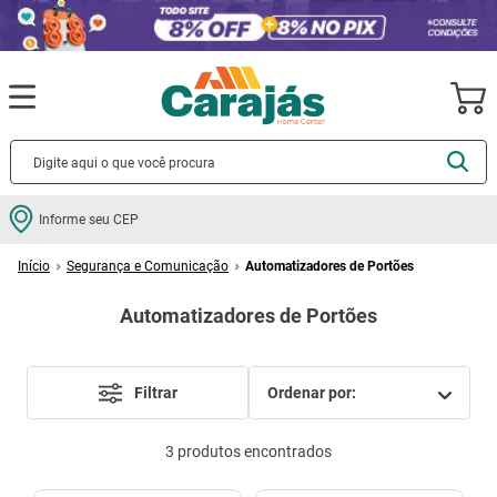
Termos mais buscados
Informe seu CEP
cerâmica
1
º
Segurança e Comunicação
Automatizadores de Portões
porcelanato
2
º
Automatizadores de Portões
piso
3
º
revestimento
4
º
porta
5
º
Filtrar
ordenar por
vaso sanitário
6
º
3
produtos
tinta
7
º
cadeira
8
º