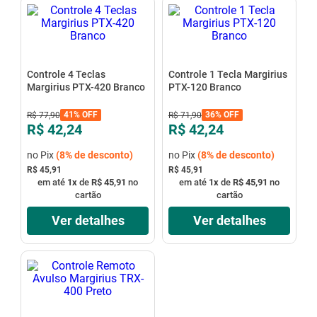
mesa
9
º
ar condicionado
10
º
Controle 4 Teclas
Controle 1 Tecla Margirius
Margirius PTX-420 Branco
PTX-120 Branco
41%
OFF
36%
OFF
R$
77
,
90
R$
71
,
90
R$ 42,24
R$ 42,24
no Pix
(
8%
de desconto)
no Pix
(
8%
de desconto)
R$ 45,91
R$ 45,91
em até
1
x
de
R$ 45,91
no
em até
1
x
de
R$ 45,91
no
cartão
cartão
Ver detalhes
Ver detalhes