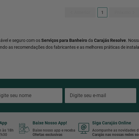
1
tável e seguro com os
Serviços para Banheiro
da
Carajás Resolve
. Noss
uindo as recomendações dos fabricantes e as melhores práticas de insta
sApp
Baixe Nosso App!
Siga Carajás Online
8h às 18h
Baixe nosso app e receba
Acompanhe as novidades d
17h30
Ofertas exclusivas
Carajás nas nossas redes soc
h