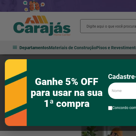
Departamentos
Materiais de Construção
Pisos e Revestimen
Serviços
Serviços para banheiro
Cadastre-
Ganhe 5% OFF
Nome
para usar na sua
Filtros
3
produtos
1ª compra
Concordo co
Marca
CARAJAS