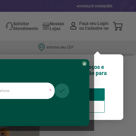
Solicitar
Nossas
Atendimento
Lojas
Informe seu CEP
×
Olá, você sabia que nossos preços e
estoques podem variar de região para
região?
fone
*
Insira seu CEP
Relevância
Usar minha localização