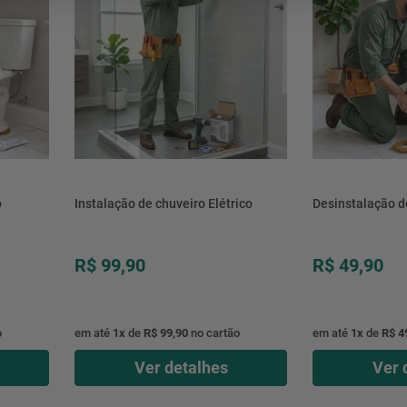
mesa
9
º
ar 
10
º
condicionado
o
Instalação de chuveiro Elétrico
Desinstalação d
R$ 99,90
R$ 49,90
o
em até
1
x
de
R$ 99,90
no cartão
em até
1
x
de
R$ 4
Ver detalhes
Ver 