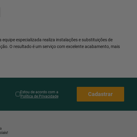
a equipe especializada realiza instalações e substituições de
lação. O resultado é um serviço com excelente acabamento, mais
Estou de acordo com a
Cadastrar
Política de Privacidade
a
iais!