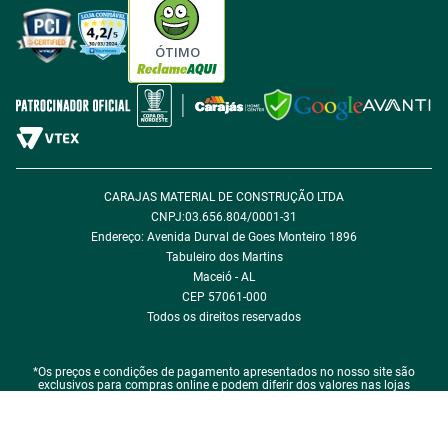
Política de Privacidade
Política de Cookie
ÓTIMO
Política de Desconto
Fale com encarregado de dados
CARAJAS MATERIAL DE CONSTRUÇÃO LTDA
CNPJ:03.656.804/0001-31
Endereço: Avenida Durval de Goes Monteiro 1896
Tabuleiro dos Martins
Maceió - AL
CEP 57061-000
Todos os direitos reservados
*Os preços e condições de pagamento apresentados no nosso site são
exclusivos para compras online e podem diferir dos valores nas lojas
físicas.
*Em caso de qualquer divergência de preço, o que prevalece é o que consta
na sua sacola de compras. *Todas as vendas estão sujeitas a verificação e