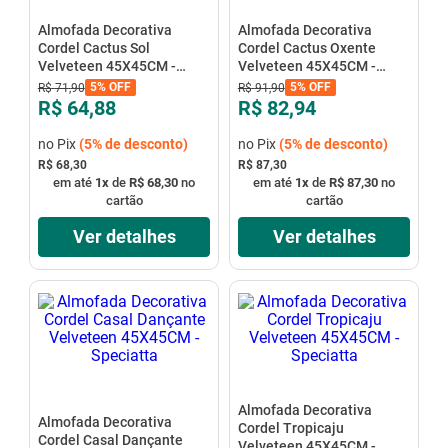
Almofada Decorativa
Almofada Decorativa
Cordel Cactus Sol
Cordel Cactus Oxente
Velveteen 45X45CM -
Velveteen 45X45CM -
Speciatta
Speciatta
5%
OFF
5%
OFF
R$
71
,
90
R$
91
,
90
R$ 64,88
R$ 82,94
no Pix
(
5%
de desconto)
no Pix
(
5%
de desconto)
R$ 68,30
R$ 87,30
em até
1
x
de
R$ 68,30
no
em até
1
x
de
R$ 87,30
no
cartão
cartão
Ver detalhes
Ver detalhes
Almofada Decorativa
Almofada Decorativa
Cordel Tropicaju
Cordel Casal Dançante
Velveteen 45X45CM -