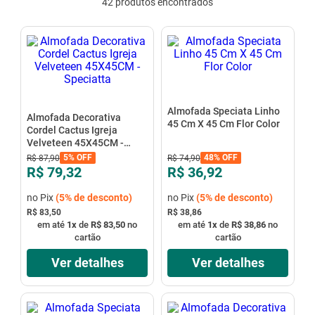
42
produtos
mesa
9
º
ar condicionado
10
º
Almofada Speciata Linho
Almofada Decorativa
45 Cm X 45 Cm Flor Color
Cordel Cactus Igreja
Velveteen 45X45CM -
Speciatta
5%
OFF
48%
OFF
R$
87
,
90
R$
74
,
90
R$ 79,32
R$ 36,92
no Pix
(
5%
de desconto)
no Pix
(
5%
de desconto)
R$ 83,50
R$ 38,86
em até
1
x
de
R$ 83,50
no
em até
1
x
de
R$ 38,86
no
cartão
cartão
Ver detalhes
Ver detalhes