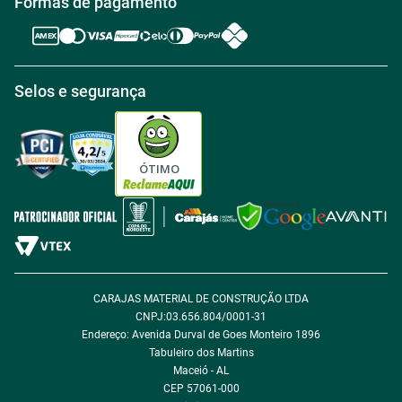
Formas de pagamento
Trabalhe conosco
Política de Reembolso
Regras de Desconto
Central de atendimento
Política de Retirada na loja
Regulamento Aniversário Premiado
Igualdade Salarial
Selos e segurança
Política de Entrega
Tabloides
Política de Privacidade
Política de Cookie
ÓTIMO
Política de Desconto
Fale com encarregado de dados
CARAJAS MATERIAL DE CONSTRUÇÃO LTDA
CNPJ:03.656.804/0001-31
Endereço: Avenida Durval de Goes Monteiro 1896
Tabuleiro dos Martins
Maceió - AL
CEP 57061-000