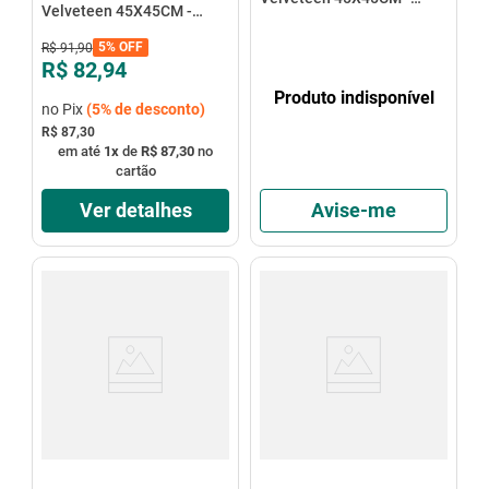
Velveteen 45X45CM -
Speciatta
Speciatta
5%
OFF
R$
91
,
90
R$ 82,94
Produto indisponível
no Pix
(
5%
de desconto)
R$ 87,30
em até
1
x
de
R$ 87,30
no
cartão
Ver detalhes
Avise-me