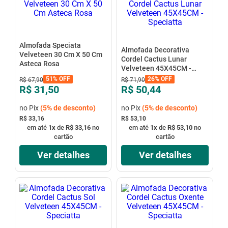
Almofada Speciata
Almofada Decorativa
Velveteen 30 Cm X 50 Cm
Cordel Cactus Lunar
Asteca Rosa
Velveteen 45X45CM -
Speciatta
51%
OFF
26%
OFF
R$
67
,
90
R$
71
,
90
R$ 31,50
R$ 50,44
no Pix
(
5%
de desconto)
no Pix
(
5%
de desconto)
R$ 33,16
R$ 53,10
em até
1
x
de
R$ 33,16
no
em até
1
x
de
R$ 53,10
no
cartão
cartão
Ver detalhes
Ver detalhes