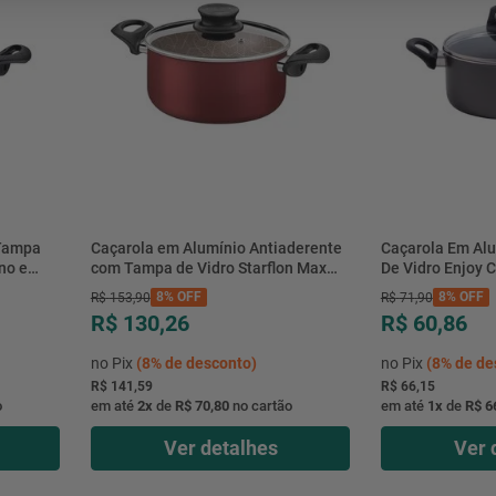
mesa
9
º
ar 
10
º
condicionado
 Tampa
Caçarola em Alumínio Antiaderente
Caçarola Em Al
no e
com Tampa de Vidro Starflon Max
De Vidro Enjoy 
on Max
Paris Vermelho 4,9L 40CM -
Alegrete
8%
OFF
8%
OFF
R$
153
,
90
R$
71
,
90
28524724 - Tramontina
R$ 130,26
R$ 60,86
no Pix
(
8%
de desconto)
no Pix
(
8%
de de
R$ 141,59
R$ 66,15
o
em até
2
x
de
R$ 70,80
no cartão
em até
1
x
de
R$ 6
Ver detalhes
Ver 