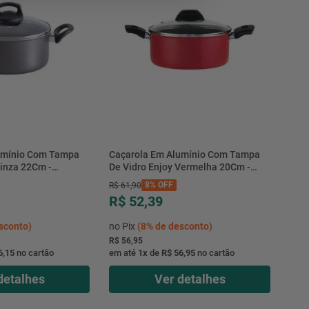
umínio Com Tampa
Caçarola Em Alumínio Com Tampa
Cinza 22Cm -
De Vidro Enjoy Vermelha 20Cm -
Alegrete
8%
OFF
R$
61
,
90
R$ 52,39
sconto)
no Pix
(
8%
de desconto)
R$ 56,95
6,15
no cartão
em até
1
x
de
R$ 56,95
no cartão
detalhes
Ver detalhes