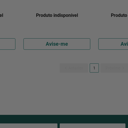
el
Produto indisponível
Produto 
Avise-me
Av
1