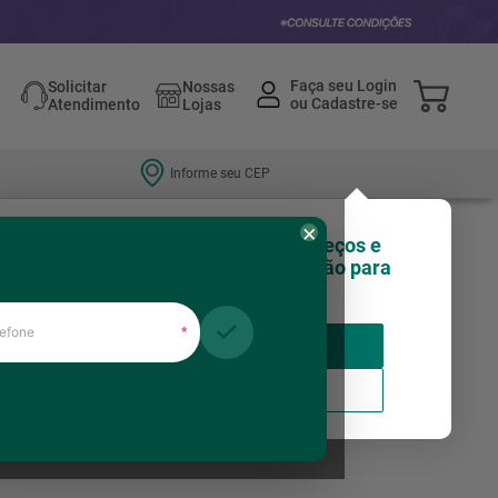
Solicitar
Nossas
Atendimento
Lojas
Informe seu CEP
×
Olá, você sabia que nossos preços e
estoques podem variar de região para
região?
fone
*
Insira seu CEP
Relevância
Usar minha localização