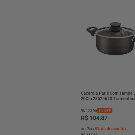
Caçarola Paris Com Tampa 
20Cm 28524620 Tramontin
8%
OFF
R$
123
,
90
R$ 104,87
no Pix
(
8%
de desconto)
R$ 113,99