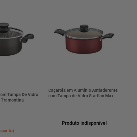
Caçarola em Alumínio Antiaderente
Com Tampa De Vidro
com Tampa de Vidro Starflon Max
 Tramontina
Turim Vermelho 3,7L 22CM -
20261722 - Tramontina
Produto indisponível
sconto)