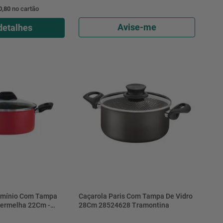
0,80
no cartão
Avise-me
detalhes
umínio Com Tampa
Caçarola Paris Com Tampa De Vidro
Vermelha 22Cm -
28Cm 28524628 Tramontina