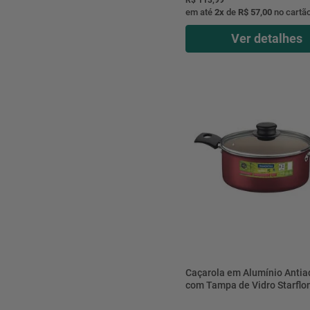
em até
2
x
de
R$ 57,00
no cartã
Ver detalhes
Caçarola em Alumínio Antia
com Tampa de Vidro Starflo
Turim Vermelho 4,9L 24CM 
20261724 - Tramontina