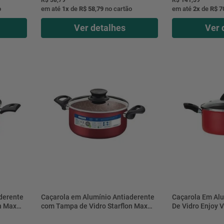
o
em até
1
x
de
R$ 58,79
no cartão
em até
2
x
de
R$ 7
Ver detalhes
Ver 
derente
Caçarola em Alumínio Antiaderente
Caçarola Em Al
n Max
com Tampa de Vidro Starflon Max
De Vidro Enjoy 
-
Paris Vermelho 22CM 3,8L -
Alegrete
28524722 - Tramontina