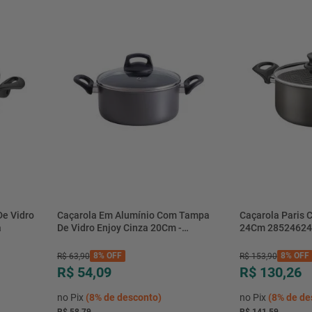
De Vidro
Caçarola Em Alumínio Com Tampa
Caçarola Paris 
a
De Vidro Enjoy Cinza 20Cm -
24Cm 28524624
Alegrete
8%
OFF
8%
OFF
R$
63
,
90
R$
153
,
90
R$ 54,09
R$ 130,26
no Pix
(
8%
de desconto)
no Pix
(
8%
de de
R$ 58,79
R$ 141,59