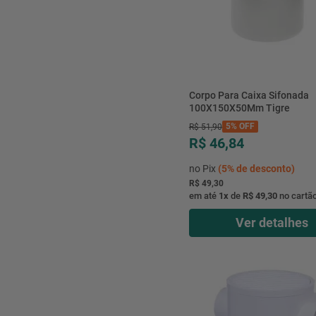
Corpo Para Caixa Sifonada
100X150X50Mm Tigre
5%
OFF
R$
51
,
90
R$ 46,84
no Pix
(
5%
de desconto)
R$ 49,30
em até
1
x
de
R$ 49,30
no cartã
Ver detalhes