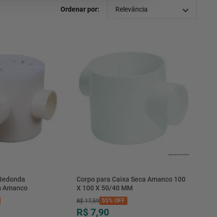
Relevância
 Redonda
Corpo para Caixa Seca Amanco 100
 Amanco
X 100 X 50/40 MM
55%
OFF
R$
17
,
59
R$ 7,90