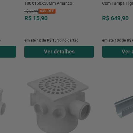
100X150X50Mm Amanco
Com Tampa Tig
43%
OFF
R$
27
,
90
R$ 15,90
R$ 649,90
o
em até
1
x
de
R$ 15,90
no cartão
em até
10
x
de
R$ 
Ver detalhes
Ver 