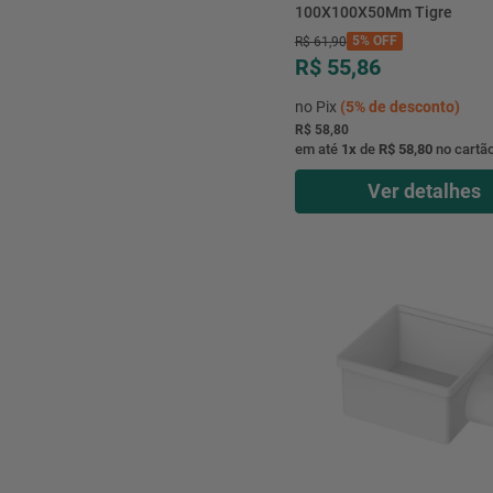
100X100X50Mm Tigre
5%
OFF
R$
61
,
90
R$ 55,86
no Pix
(
5%
de desconto)
R$ 58,80
em até
1
x
de
R$ 58,80
no cartã
Ver detalhes