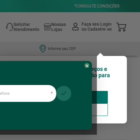
Solicitar
Nossas
Atendimento
Lojas
Informe seu CEP
×
Olá, você sabia que nossos preços e
estoques podem variar de região para
região?
fone
*
Insira seu CEP
Usar minha localização
aixas de gordura
Quadros e Caixas Elétricas