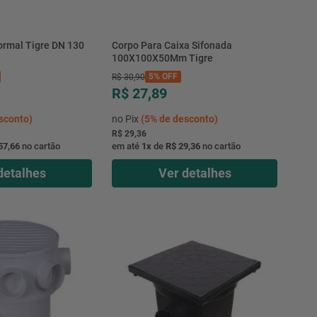
ormal Tigre DN 130
Corpo Para Caixa Sifonada
100X100X50Mm Tigre
5%
OFF
R$
30
,
90
R$ 27,89
sconto)
no Pix
(
5%
de desconto)
R$ 29,36
57,66
no cartão
em até
1
x
de
R$ 29,36
no cartão
detalhes
Ver detalhes