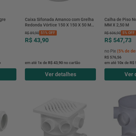
gre
Caixa Sifonada Amanco com Grelha
Calha de Piso N
Redonda Vórtice 150 X 150 X 50 MM
MM X 2,50 M
Cromado
51%
OFF
5%
OFF
R$
89
,
90
R$
606
,
90
R$ 43,90
R$ 547,73
no Pix
(
5%
de de
R$ 576,56
o
em até
1
x
de
R$ 43,90
no cartão
em até
10
x
de
R$ 
Ver detalhes
Ver 