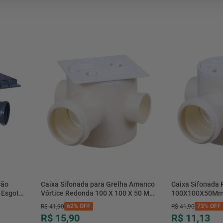
mesa
9
º
ar 
10
º
condicionado
ção
Caixa Sifonada para Grelha Amanco
Caixa Sifonada
 Esgoto
Vórtice Redonda 100 X 100 X 50 MM
100X100X50Mm
 - Tigre
Branco
62%
OFF
73%
OFF
R$
41
,
90
R$
41
,
90
R$ 15,90
R$ 11,13