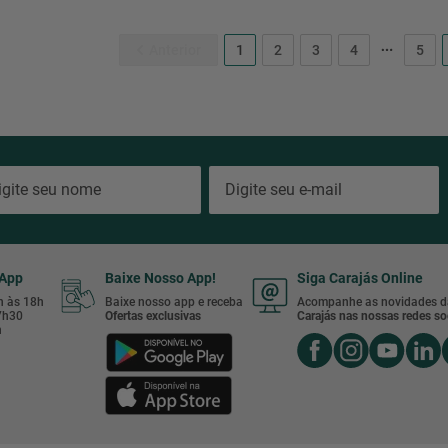
1
2
3
4
5
sApp
Baixe Nosso App!
Siga Carajás Online
8h às 18h
Baixe nosso app e receba
Acompanhe as novidades d
17h30
Ofertas exclusivas
Carajás nas nossas redes soc
h