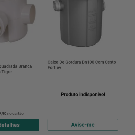
Caixa De Gordura Dn100 Com Cesto
 Quadrada Branca
Fortlev
Tigre
Produto indisponível
7,90
no cartão
Avise-me
detalhes