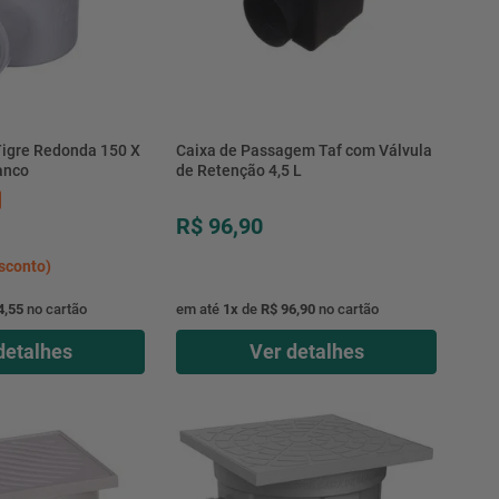
 Tigre Redonda 150 X
Caixa de Passagem Taf com Válvula
anco
de Retenção 4,5 L
R$ 96,90
sconto)
4,55
no cartão
em até
1
x
de
R$ 96,90
no cartão
detalhes
Ver detalhes