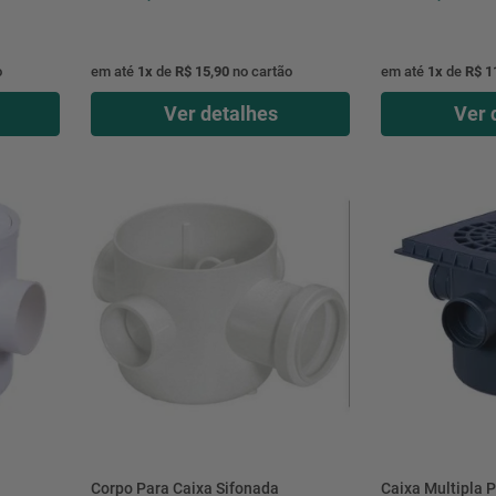
o
em até
1
x
de
R$ 15,90
no cartão
em até
1
x
de
R$ 1
Ver detalhes
Ver 
Corpo Para Caixa Sifonada
Caixa Multipla P