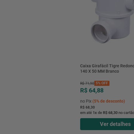
Caixa Girafácil Tigre Redon
140 X 50 MM Branco
5%
OFF
R$
71
,
90
R$ 64,88
no Pix
(
5%
de desconto)
R$ 68,30
em até
1
x
de
R$ 68,30
no cartã
Ver detalhes