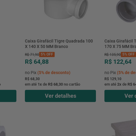
Caixa Girafácil Tigre Quadrada 100
Caixa Girafácil
X 140 X 50 MM Branco
170 X 75 MM Br
5%
OFF
5%
OFF
R$
71
,
90
R$
135
,
90
R$ 64,88
R$ 122,64
no Pix
(
5%
de desconto)
no Pix
(
5%
de de
R$ 68,30
R$ 129,10
o
em até
1
x
de
R$ 68,30
no cartão
em até
2
x
de
R$ 6
Ver detalhes
Ver 