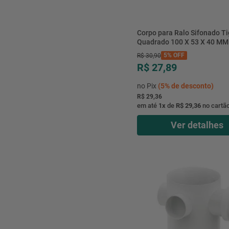
Corpo para Ralo Sifonado Ti
Quadrado 100 X 53 X 40 MM
5%
OFF
R$
30
,
90
R$ 27,89
no Pix
(
5%
de desconto)
R$ 29,36
em até
1
x
de
R$ 29,36
no cartã
Ver detalhes