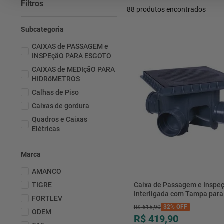
Filtros
88
produtos
Subcategoria
CAIXAS de PASSAGEM e
INSPEçãO PARA ESGOTO
CAIXAS de MEDIçãO PARA
HIDRôMETROS
Calhas de Piso
Caixas de gordura
Quadros e Caixas
Elétricas
Marca
AMANCO
TIGRE
Caixa de Passagem e Inspe
Interligada com Tampa para
FORTLEV
com 3 Entradas Preto DN100
32%
OFF
R$
615
,
90
ODEM
R$ 419,90