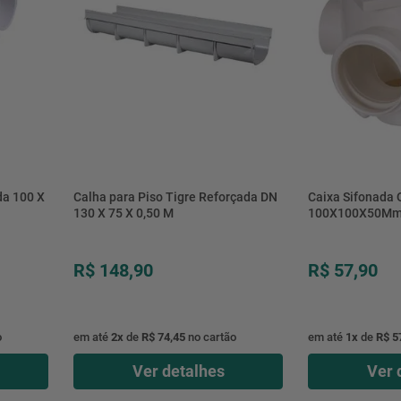
da 100 X
Calha para Piso Tigre Reforçada DN
Caixa Sifonada
130 X 75 X 0,50 M
100X100X50Mm 
R$ 148,90
R$ 57,90
o
em até
2
x
de
R$ 74,45
no cartão
em até
1
x
de
R$ 5
Ver detalhes
Ver 