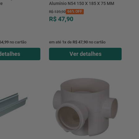
re
Alumínio N54 150 X 185 X 75 MM
66%
OFF
R$
139
,
90
R$ 47,90
64,99
no cartão
em até
1
x
de
R$ 47,90
no cartão
detalhes
Ver detalhes