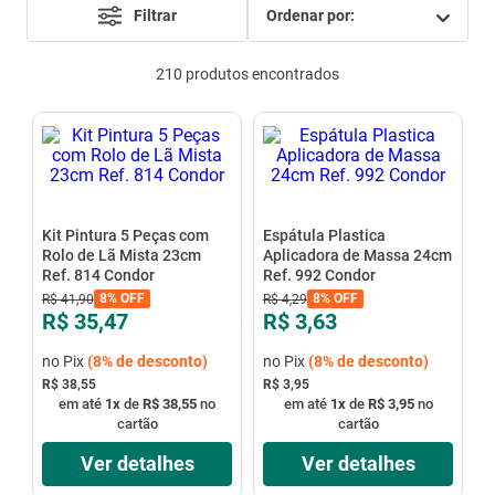
Filtrar
ordenar por
mesa
9
º
ar condicionado
10
º
210
produtos
Kit Pintura 5 Peças com
Espátula Plastica
Rolo de Lã Mista 23cm
Aplicadora de Massa 24cm
Ref. 814 Condor
Ref. 992 Condor
8%
OFF
8%
OFF
R$
41
,
90
R$
4
,
29
R$ 35,47
R$ 3,63
no Pix
(
8%
de desconto)
no Pix
(
8%
de desconto)
R$ 38,55
R$ 3,95
em até
1
x
de
R$ 38,55
no
em até
1
x
de
R$ 3,95
no
cartão
cartão
Ver detalhes
Ver detalhes