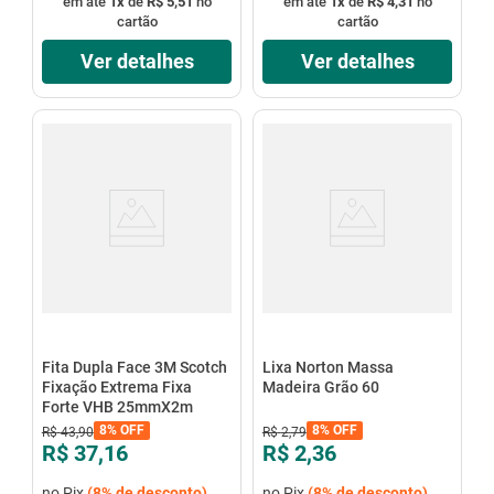
em até
1
x
de
R$ 5,51
no
em até
1
x
de
R$ 4,31
no
cartão
cartão
Ver detalhes
Ver detalhes
Fita Dupla Face 3M Scotch
Lixa Norton Massa
Fixação Extrema Fixa
Madeira Grão 60
Forte VHB 25mmX2m
8%
OFF
8%
OFF
R$
43
,
90
R$
2
,
79
R$ 37,16
R$ 2,36
no Pix
(
8%
de desconto)
no Pix
(
8%
de desconto)