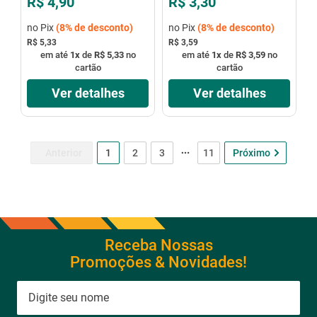
R$ 4,90
R$ 3,30
no Pix
(
8%
de desconto)
no Pix
(
8%
de desconto)
R$ 5,33
R$ 3,59
em até
1
x
de
R$ 5,33
no
em até
1
x
de
R$ 3,59
no
cartão
cartão
Ver detalhes
Ver detalhes
1
2
3
11
Receba Nossas
Promoções & Novidades!