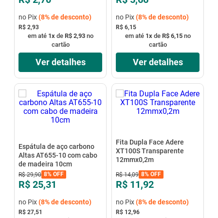
no Pix
(
8%
de desconto)
no Pix
(
8%
de desconto)
R$ 2,93
R$ 6,15
em até
1
x
de
R$ 2,93
no
em até
1
x
de
R$ 6,15
no
cartão
cartão
Ver detalhes
Ver detalhes
Fita Dupla Face Adere
Espátula de aço carbono
XT100S Transparente
Altas AT655-10 com cabo
12mmx0,2m
de madeira 10cm
8%
OFF
8%
OFF
R$
29
,
90
R$
14
,
09
R$ 25,31
R$ 11,92
no Pix
(
8%
de desconto)
no Pix
(
8%
de desconto)
R$ 27,51
R$ 12,96