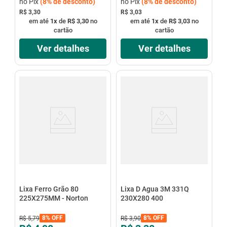
no Pix
(
8%
de desconto)
no Pix
(
8%
de desconto)
R$ 3,30
R$ 3,03
em até
1
x
de
R$ 3,30
no
em até
1
x
de
R$ 3,03
no
cartão
cartão
Ver detalhes
Ver detalhes
Lixa Ferro Grão 80
Lixa D Agua 3M 331Q
225X275MM - Norton
230X280 400
8%
OFF
8%
OFF
R$
5
,
79
R$
3
,
90