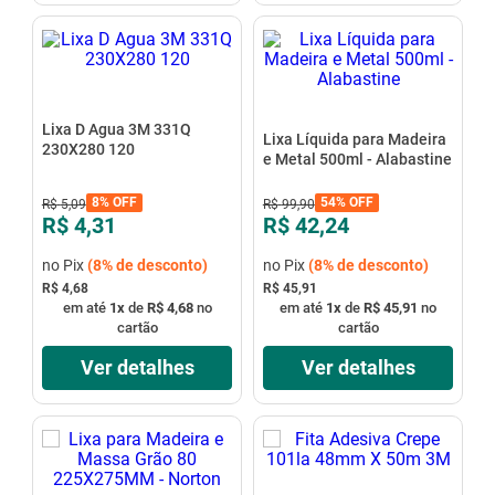
Lixa D Agua 3M 331Q
Lixa Líquida para Madeira
230X280 120
e Metal 500ml - Alabastine
8%
OFF
54%
OFF
R$
5
,
09
R$
99
,
90
R$ 4,31
R$ 42,24
no Pix
(
8%
de desconto)
no Pix
(
8%
de desconto)
R$ 4,68
R$ 45,91
em até
1
x
de
R$ 4,68
no
em até
1
x
de
R$ 45,91
no
cartão
cartão
Ver detalhes
Ver detalhes