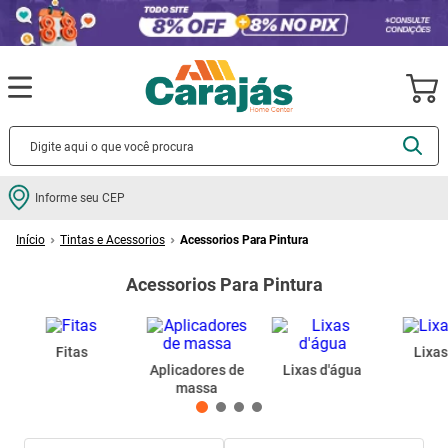
Termos mais buscados
Informe seu CEP
cerâmica
1
º
Tintas e Acessorios
Acessorios Para Pintura
porcelanato
2
º
Acessorios Para Pintura
piso
3
º
revestimento
4
º
porta
5
º
Fitas
Lixas
Aplicadores de
Lixas d'água
vaso sanitário
6
º
massa
tinta
7
º
cadeira
8
º