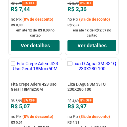
8%
OFF
8%
OFF
R$
8
,
79
R$
2
,
79
R$ 7,44
R$ 2,36
no Pix
(
8%
de desconto)
no Pix
(
8%
de desconto)
R$ 8,09
R$ 2,57
em até
1
x
de
R$ 8,09
no
em até
1
x
de
R$ 2,57
no
cartão
cartão
Ver detalhes
Ver detalhes
Fita Crepe Adere 423 Uso
Lixa D Agua 3M 331Q
Geral 18Mmx50M
230X280 100
8%
OFF
8%
OFF
R$
5
,
99
R$
4
,
69
R$ 5,07
R$ 3,97
no Pix
(
8%
de desconto)
no Pix
(
8%
de desconto)
R$ 5,51
R$ 4,31