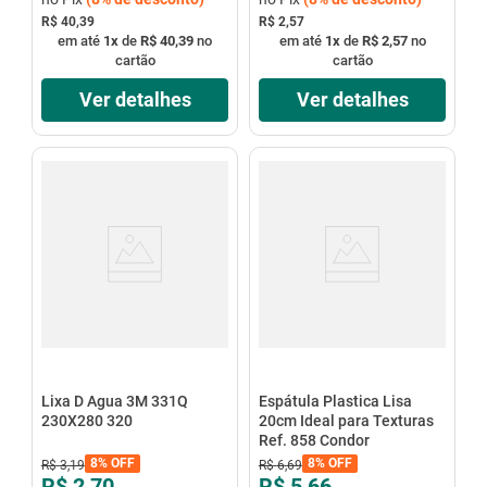
R$ 40,39
R$ 2,57
em até
1
x
de
R$ 40,39
no
em até
1
x
de
R$ 2,57
no
cartão
cartão
Ver detalhes
Ver detalhes
Lixa D Agua 3M 331Q
Espátula Plastica Lisa
230X280 320
20cm Ideal para Texturas
Ref. 858 Condor
8%
OFF
8%
OFF
R$
3
,
19
R$
6
,
69
R$ 2,70
R$ 5,66