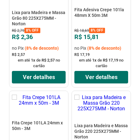
Fita Adesiva Crepe 101la
Lixa para Madeira e Massa
48mm X 50m 3M
Grão 80 225X275MM -
Norton
8%
OFF
8%
OFF
R$
2
,
79
R$
18
,
69
R$ 2,36
R$ 15,81
no Pix
(
8%
de desconto)
no Pix
(
8%
de desconto)
R$ 2,57
R$ 17,19
em até
1
x
de
R$ 2,57
no
em até
1
x
de
R$ 17,19
no
cartão
cartão
Ver detalhes
Ver detalhes
Fita Crepe 101LA 24mm x
Lixa para Madeira e Massa
50m - 3M
Grão 220 225X275MM -
Norton